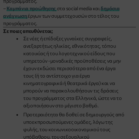
προγράμματος.
–
Καμπάνια προώθησης
στα social media και
δημόσια
ανάγνωση
έργων των συμμετεχουσών στο τέλος του
προγράμματος.
Σε ποιες απευθύνεται;
Σε νέες ή επίδοξες γυναίκες συγγραφείς,
ανεξαρτήτως ηλικίας, εθνικότητας, τόπου
κατοικίας ή του λογοτεχνικού είδους που
υπηρετούν -μοναδικές προϋποθέσεις να μην
έχουν εκδώσει περισσότερα από ένα έργα
τους (ή το αντίστοιχο για έργα
κινηματογραφικά ή θεατρικά έργα) και να
μπορούν να παρακολουθήσουν τις δράσεις
του προγράμματος στα Ελληνικά, ώστε να το
αξιοποιήσουν στο μέγιστο βαθμό.
Προτεραιότητα θα δοθεί σε δημιουργούς από
υποεκπροσωπούμενες ομάδες, λόγω της
φυλής, του κοινωνικοοικονομικού τους
υπόβαθρου, του σεξουαλικού