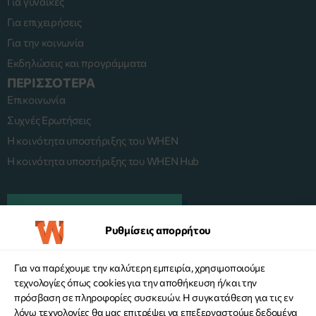
Για γυναίκες
Για επιχειρήσεις
Για την κοινωνία
Εκδηλώσεις και προγράμματα
ΠΕΡΙΣΣΟΤΕΡΑ
Επικοινωνία
Συχνές Ερωτήσεις
Η κοινότητα υποστήριξης του WHEN
Η κοινότητα υποστήριξης του WHEN Hub
ΠΛΑΤΦΟΡΜΑ MENTORING
Ρυθμίσεις απορρήτου
Για να παρέχουμε την καλύτερη εμπειρία, χρησιμοποιούμε
KANE ΔΩΡΕΑ
τεχνολογίες όπως cookies για την αποθήκευση ή/και την
πρόσβαση σε πληροφορίες συσκευών. Η συγκατάθεση για τις εν
λόγω τεχνολογίες θα μας επιτρέψει να επεξεργαστούμε δεδομένα