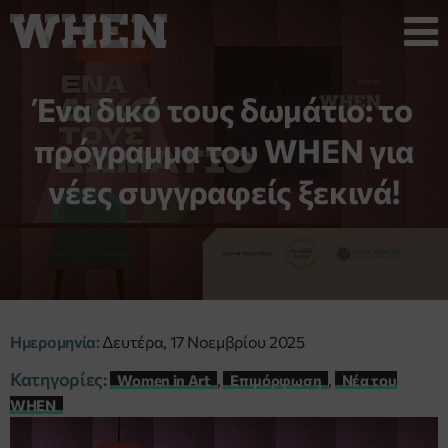
Ένα δικό τους δωμάτιο: το
πρόγραμμα του WHEN για
νέες συγγραφείς ξεκινά!
Ημερομηνία:
Δευτέρα, 17 Νοεμβρίου 2025
Κατηγορίες:
,
,
Women in Art
Επιμόρφωση
Νέα του
WHEN