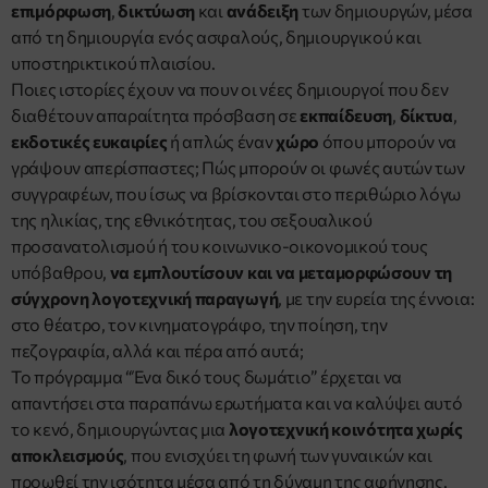
επιμόρφωση
,
δικτύωση
και
ανάδειξη
των δημιουργών, μέσα
από τη δημιουργία ενός ασφαλούς, δημιουργικού και
υποστηρικτικού πλαισίου.
Ποιες ιστορίες έχουν να πουν οι νέες δημιουργοί που δεν
διαθέτουν απαραίτητα πρόσβαση σε
εκπαίδευση
,
δίκτυα
,
εκδοτικές ευκαιρίες
ή απλώς έναν
χώρο
όπου μπορούν να
γράψουν απερίσπαστες; Πώς μπορούν οι φωνές αυτών των
συγγραφέων, που ίσως να βρίσκονται στο περιθώριο λόγω
της ηλικίας, της εθνικότητας, του σεξουαλικού
προσανατολισμού ή του κοινωνικο-οικονομικού τους
υπόβαθρου,
να εμπλουτίσουν και να μεταμορφώσουν τη
σύγχρονη λογοτεχνική παραγωγή
, με την ευρεία της έννοια:
στο θέατρο, τον κινηματογράφο, την ποίηση, την
πεζογραφία, αλλά και πέρα από αυτά;
Το πρόγραμμα “Ένα δικό τους δωμάτιο” έρχεται να
απαντήσει στα παραπάνω ερωτήματα και να καλύψει αυτό
το κενό, δημιουργώντας μια
λογοτεχνική κοινότητα χωρίς
αποκλεισμούς
, που ενισχύει τη φωνή των γυναικών και
προωθεί την ισότητα μέσα από τη δύναμη της αφήγησης.