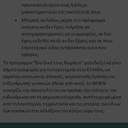
προσανατολισμού τους ή άλλων
χαρακτηριστικών της ταυτότητάς τους.
Μπορείς να λάβεις μέρος στο πρόγραμμα
ακόμα κι αν δεν έχεις τολμήσει να
αυτοχαρακτηριστείς ως συγγραφέας, αν δεν
έχεις εκδοθεί ποτέ, αν δεν ξέρεις καν σε ποιο
λογοτεχνικό είδος εντάσσονται αυτά που
γράφεις.
Το πρόγραμμα “Ένα δικό τους δωμάτιο” φιλοδοξεί να γίνει
σημείο αναφοράς για τη λογοτεχνία στην Ελλάδα, ως
εργαλείο κοινωνικής αλλαγής, φεμινιστικής δράσης και
ενδυνάμωσης γυναικών. Μέσα από αυτό, το WHEN
συνεχίζει την αποστολή του να προάγει την ισότητα, την
ενδυνάμωση και τη φεμινιστική ηγεσία, αυτή τη φορά μέσα
από τη λογοτεχνία, τη φαντασία και τις ιστορίες των ίδιων
των γυναικών που αλλάζουν τον κόσμο γύρω τους.