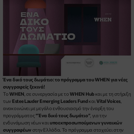
Ένα δικό τους δωμάτιο: το πρόγραμμα του WHEN για νέες
συγγραφείς ξεκινά!
Το
WHEN
, σε συνεργασία με το
WHEN Hub
και με τη στήριξη
των
Estee Lauder Emerging Leaders Fund
και
Vital Voices
,
ανακοινώνει με μεγάλο ενθουσιασμό την έναρξη του
προγράμματος
“Ένα δικό τους δωμάτιο”
, για την
ενδυνάμωση νέων και
υποεκπροσωπούμενων γυναικών
συγγραφέων
στην Ελλάδα. Το πρόγραμμα στοχεύει στην