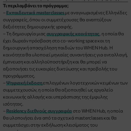
Τι περιλαμβάνει το πρόγραμμα;
–
Εκπαιδευτικά masterclasses
με αναγνωρισμένες Ελληνίδες
συγγραφείς, όπου οι συμμετέχουσες θα αναπτύξουν
δεξιότητες δημιουργικής γραφής.
– Τη δημιουργία μιας
συγγραφικής κοινότητας
, η οποία θα
έχει δωρεάν πρόσβαση στο co-working space και τη
δημιουργική απασχόληση παιδιών του WHEN Hub. Η
κοινότητα θα υλοποιεί μηνιαίες συναντήσεις για ανταλλαγή,
έμπνευση και αλληλοϋποστήριξη και θα μπορεί να
αξιοποιήσει τις ευκαιρίες δικτύωσης και προβολής του
προγράμματος.
–
Ψηφιακή έκδοση
επιλεγμένων λογοτεχνικών κειμένων των
συμμετεχουσών, η οποία θα αξιοποιηθεί ως εργαλείο
κοινωνικής αλλαγής και υπεράσπισης της έμφυλης
ισότητας.
–
Residency διεθνούς συγγραφέα
στο WHEN Hub, η οποία
θα υλοποιήσει ένα από τα σχετικά masterclasses και θα
συμμετάσχει στην εκδήλωση κλεισίματος του