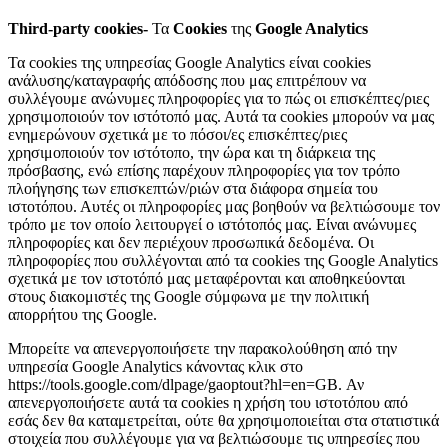
Third-party cookies-
Τα
Cookies
της
Google Analytics
Τα cookies της υπηρεσίας Google Analytics είναι cookies
ανάλυσης/καταγραφής απόδοσης που μας επιτρέπουν να
συλλέγουμε ανώνυμες πληροφορίες για το πώς οι επισκέπτες/ριες
χρησιμοποιούν τον ιστότοπό μας. Αυτά τα cookies μπορούν να μας
ενημερώνουν σχετικά με το πόσοι/ες επισκέπτες/ριες
χρησιμοποιούν τον ιστότοπο, την ώρα και τη διάρκεια της
πρόσβασης, ενώ επίσης παρέχουν πληροφορίες για τον τρόπο
πλοήγησης των επισκεπτών/ριών στα διάφορα σημεία του
ιστοτόπου. Αυτές οι πληροφορίες μας βοηθούν να βελτιώσουμε τον
τρόπο με τον οποίο λειτουργεί ο ιστότοπός μας. Είναι ανώνυμες
πληροφορίες και δεν περιέχουν προσωπικά δεδομένα. Οι
πληροφορίες που συλλέγονται από τα cookies της Google Analytics
σχετικά με τον ιστοτόπό μας μεταφέρονται και αποθηκεύονται
στους διακομιστές της Google σύμφωνα με την πολιτική
απορρήτου της Google.
Μπορείτε να απενεργοποιήσετε την παρακολούθηση από την
υπηρεσία Google Analytics κάνοντας κλικ στο
https://tools.google.com/dlpage/gaoptout?hl=en=GB. Αν
απενεργοποιήσετε αυτά τα cookies η χρήση του ιστοτόπου από
εσάς δεν θα καταμετρείται, ούτε θα χρησιμοποιείται στα στατιστικά
στοιχεία που συλλέγουμε για να βελτιώσουμε τις υπηρεσίες που