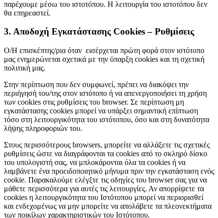
παρέχουμε μέσω του ιστοτόπου. Η λειτουργία του ιστοτόπου δεν
θα επηρεαστεί.
3. Αποδοχή Εγκατάστασης Cookies – Ρυθμίσεις
Ο/Η επισκέπτης/ρια όταν εισέρχεται πρώτη φορά στον ιστότοπο
μας ενημερώνεται σχετικά με την ύπαρξη cookies και τη σχετική
πολιτική μας.
Στην περίπτωση που δεν συμφωνεί, πρέπει να διακόψει την
περιήγησή του/της στον ιστότοπο ή να απενεργοποιήσει τη χρήση
των cookies στις ρυθμίσεις του browser. Σε περίπτωση μη
εγκατάστασης cookies μπορεί να υπάρξει σημαντική επίπτωση
τόσο στη λειτουργικότητα του ιστότοπου, όσο και στη δυνατότητα
λήψης πληροφοριών του.
Στους περισσότερους browsers, μπορείτε να αλλάξετε τις σχετικές
ρυθμίσεις ώστε να διαγράφονται τα cookies από το σκληρό δίσκο
του υπολογιστή σας, να μπλοκάρονται όλα τα cookies ή να
λαμβάνετε ένα προειδοποιητικό μήνυμα πριν την εγκατάσταση ενός
cookie. Παρακαλούμε ελέγξτε τις οδηγίες του browser σας για να
μάθετε περισσότερα για αυτές τις λειτουργίες. Αν απορρίψετε τα
cookies η λειτουργικότητα του Ιστότοπου μπορεί να περιορισθεί
και ενδεχομένως να μην μπορείτε να απολάβετε τα πλεονεκτήματα
των ποικίλων χαρακτηριστικών του Ιστότοπου.