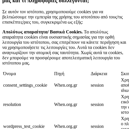
μας και τι πληροφορίες συλλέγονται;
Σε αυτόν τον ιστότοπο, χρησιμοποιούμε cookies για να
βελτιώσουμε την εμπειρία της χρήσης του ιστοτόπου από τους/τις
επισκέπτες/ριες του, συγκεκριμένα ως εξής:
Απολύτως απαραίτητα/ Βασικά Cookies.
Τα απολύτως
απαραίτητα cookies είναι ουσιαστικής σημασίας για την ορθή
λειτουργία του ιστότοπου, σας επιτρέπουν να κάνετε περιήγηση και
να χρησιμοποιήσετε τις λειτουργίες του. Αυτά τα cookies δεν
αναγνωρίζουν την ατομική σας ταυτότητα. Χωρίς αυτά τα cookies,
δεν μπορούμε να προσφέρουμε αποτελεσματική λειτουργία του
ιστότοπου μας.
Όνομα
Πηγή
Διάρκεια
Σκο
Χρησ
consent_settings_cookie
When.org.gr
session
απο
ιδιω
Χρησ
εικ
resolution
When.org.gr
session
την 
ιστο
Χρησ
ο πλ
wordpress_test_cookie
When.org.gr
session
ενερ