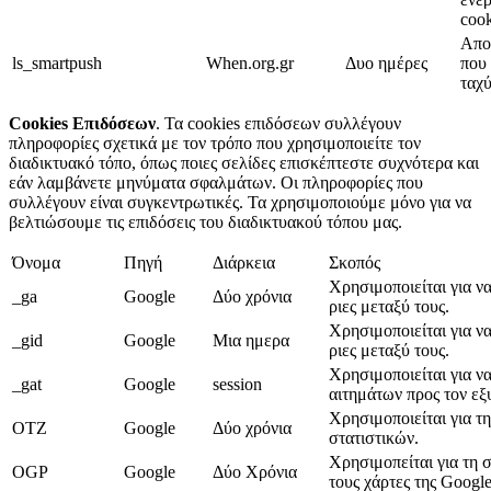
cook
Απο
ls_smartpush
When.org.gr
Δυο ημέρες
που
ταχύ
Cookies Επιδόσεων
. Τα cookies επιδόσεων συλλέγουν
πληροφορίες σχετικά με τον τρόπο που χρησιμοποιείτε τον
διαδικτυακό τόπο, όπως ποιες σελίδες επισκέπτεστε συχνότερα και
εάν λαμβάνετε μηνύματα σφαλμάτων. Οι πληροφορίες που
συλλέγουν είναι συγκεντρωτικές. Τα χρησιμοποιούμε μόνο για να
βελτιώσουμε τις επιδόσεις του διαδικτυακού τόπου μας.
Όνομα
Πηγή
Διάρκεια
Σκοπός
Χρησιμοποιείται για να
_ga
Google
Δύο χρόνια
ριες μεταξύ τους.
Χρησιμοποιείται για να
_gid
Google
Μια ημερα
ριες μεταξύ τους.
Χρησιμοποιείται για ν
_gat
Google
session
αιτημάτων προς τον εξ
Χρησιμοποιείται για 
OTZ
Google
Δύο χρόνια
στατιστικών.
Xρησιμοπείται για τη 
OGP
Google
Δύο Χρόνια
τους χάρτες της Googl