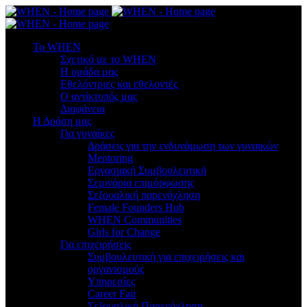
To WHEN
Σχετικά με το WHEN
Η ομάδα μας
Εθελόντριες και εθελοντές
Ο αντίκτυπός μας
Διαφάνεια
Η Δράση μας
Για γυναίκες
Δράσεις για την ενδυνάμωση των γυναικών
Mentoring
Εργασιακή Συμβουλευτική
Σεμινάρια επιμόρφωσης
Σεξουαλική παρενόχληση
Female Founders Hub
WHEN Communities
Girls for Change
Για επιχειρήσεις
Συμβουλευτική για επιχειρήσεις και
οργανισμούς
Υπηρεσίες
Career Fair
Σεξουαλική Παρενόχληση