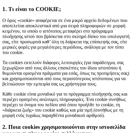
1. Τι είναι το COOKIE;
Ο όρος «cookie» αναφέρεται σε ένα μικρό αρχείο δεδομένων που
αποτελείται αποκλειστικά από μια σειρά πληροφοριών σε μορφή
κειμένου, το οποίο ο ιστότοπος μεταφέρει στο πρόγραμμα
πλοήγησης ιστού που βρίσκεται στο σκληρό δίσκο του υπολογιστή
σας, είτε προσωρινά καθ’ όλη τη διάρκεια της επίσκεψής σας, είτε
μερικές φορές για μεγαλύτερες περιόδους, ανάλογα με τον τύπο
του cookie.
Τα cookies εκτελούν διάφορες λειτουργίες (για παράδειγμα, σας
ξεχωρίζουν από τους άλλους επισκέπτες του ίδιου ιστοτόπου ή
θυμούνται ορισμένα πράγματα για εσάς, όπως τις προτιμήσεις σας)
και χρησιμοποιούνται από τους περισσότερους ιστότοπους για να
βελτιώσουν την εμπειρία σας ως χρήστη/ρια τους.
Κάθε cookie είναι μοναδικό για το πρόγραμμα πλοήγησής σας και
περιέχει ορισμένες ανώνυμες πληροφορίες. Ένα cookie συνήθως
περιέχει το όνομα του πεδίου από όπου προήλθε το cookie, τη
«διάρκεια ζωής» του cookie καθώς και μία τιμή (συνήθως με τη
μορφή ενός τυχαίως παραχθέντα μοναδικού αριθμού).
2. Ποια cookies χρησιμοποιούνται στην ιστοσελίδα