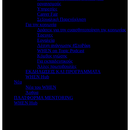
οργανισμούς
Υπηρεσίες
Career Fair
Σεξουαλική Παρενόχληση
Για την κοινωνία
Δράσεις για την ευαισθητοποίηση της κοινωνίας
Έρευνες
Εργαλεία
Λέσχη ανάγνωσης #ΣτοΡάφι
WHEN on Topic Podcast
Κόμβος γνώσης
Για εκπαιδευτικούς
Άλλες πρωτοβουλίες
ΕΚΔΗΛΩΣΕΙΣ ΚΑΙ ΠΡΟΓΡΑΜΜΑΤΑ
WHEN Hub
Νέα
Νέα του WHEN
Άρθρα
ΠΛΑΤΦΟΡΜΑ MENTORING
WHEN Hub