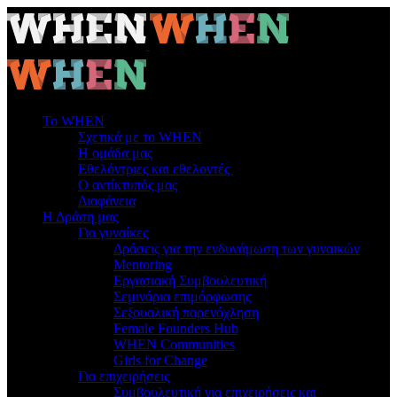
To WHEN
Σχετικά με το WHEN
Η ομάδα μας
Εθελόντριες και εθελοντές
Ο αντίκτυπός μας
Διαφάνεια
Η Δράση μας
Για γυναίκες
Δράσεις για την ενδυνάμωση των γυναικών
Mentoring
Εργασιακή Συμβουλευτική
Σεμινάρια επιμόρφωσης
Σεξουαλική παρενόχληση
Female Founders Hub
WHEN Communities
Girls for Change
Για επιχειρήσεις
Συμβουλευτική για επιχειρήσεις και