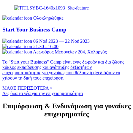
Ολοκληρώθηκε
Start Your Business Camp
06 Νοέ 2023 — 22 Νοέ 2023
21:30 - 16:00
Λεωφόρος Μεσογείων 204, Χολαργός
To "Start your Business" Camp είναι ένας δωρεάν και δια ζώσης
κύκλος εκπαίδευσης και ανάπτυξης δεξιοτήτων
επιχειρηματικότητας για γυναίκες που θέλουν ή σχεδιάζουν να
χτίσουν τη δική τους επιχείρηση.
ΜΑΘΕ ΠΕΡΙΣΣΟΤΕΡΑ >
Δες όλα τα νέα για την επιχειρηματικότητα
Επιμόρφωση & Ενδυνάμωση για γυναίκες
επιχειρηματίες