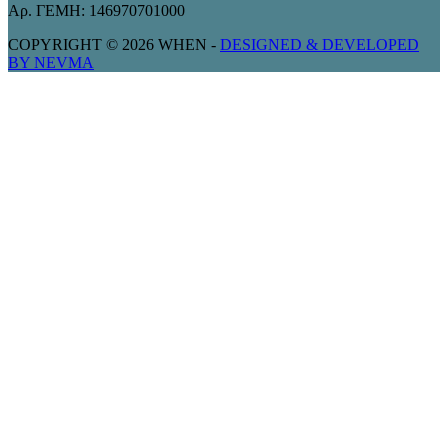
Αρ. ΓΕΜΗ: 146970701000
COPYRIGHT © 2026 WHEN -
DESIGNED & DEVELOPED
BY NEVMA