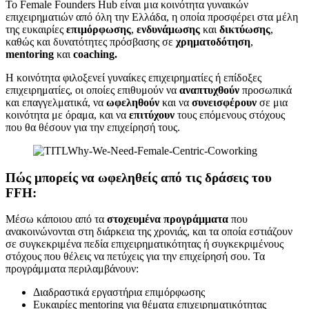
Το Female Founders Hub είναι μια κοινότητα γυναικών
επιχειρηματιών από όλη την Ελλάδα, η οποία προσφέρει στα μέλη
της ευκαιρίες
επιμόρφωσης
,
ενδυνάμωσης
και
δικτύωσης
,
καθώς και δυνατότητες πρόσβασης σε
χρηματοδότηση
,
mentoring
και
coaching.
Η κοινότητα φιλοξενεί γυναίκες επιχειρηματίες ή επίδοξες
επιχειρηματίες, οι οποίες επιθυμούν να
αναπτυχθούν
προσωπικά
και επαγγελματικά, να
ωφεληθούν
και να
συνεισφέρουν
σε μια
κοινότητα με όραμα, και να
επιτύχουν
τους επόμενους στόχους
που θα θέσουν για την επιχείρησή τους.
Πώς μπορείς να ωφεληθείς από τις δράσεις του
FFH:
Μέσω κάποιου από τα
στοχευμένα προγράμματα
που
ανακοινώνονται στη διάρκεια της χρονιάς, και τα οποία εστιάζουν
σε συγκεκριμένα πεδία επιχειρηματικότητας ή συγκεκριμένους
στόχους που θέλεις να πετύχεις για την επιχείρησή σου. Τα
προγράμματα περιλαμβάνουν:
Διαδραστικά εργαστήρια επιμόρφωσης
Ευκαιρίες mentoring για θέματα επιχειρηματικότητας