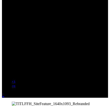
ελ
en
