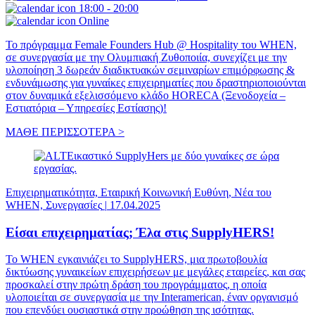
18:00 - 20:00
Online
Το πρόγραμμα Female Founders Hub @ Hospitality του WHEN,
σε συνεργασία με την Ολυμπιακή Ζυθοποιία, συνεχίζει με την
υλοποίηση 3 δωρεάν διαδικτυακών σεμιναρίων επιμόρφωσης &
ενδυνάμωσης για γυναίκες επιχειρηματίες που δραστηριοποιούνται
στον δυναμικά εξελισσόμενο κλάδο HORECA (Ξενοδοχεία –
Εστιατόρια – Υπηρεσίες Εστίασης)!
ΜΑΘΕ ΠΕΡΙΣΣΟΤΕΡΑ >
Επιχειρηματικότητα, Εταιρική Κοινωνική Ευθύνη, Νέα του
WHEN, Συνεργασίες
|
17.04.2025
Είσαι επιχειρηματίας; Έλα στις SupplyHERS!
Το WHEN εγκαινιάζει το SupplyHERS, μια πρωτοβουλία
δικτύωσης γυναικείων επιχειρήσεων με μεγάλες εταιρείες, και σας
προσκαλεί στην πρώτη δράση του προγράμματος, η οποία
υλοποιείται σε συνεργασία με την Interamerican, έναν οργανισμό
που επενδύει ουσιαστικά στην προώθηση της ισότητας.