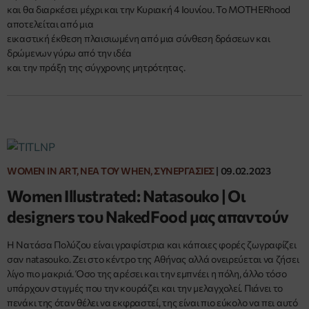
και θα διαρκέσει μέχρι και την Κυριακή 4 Ιουνίου. Το MOTHERhood
αποτελείται από μια
εικαστική έκθεση πλαισιωμένη από μια σύνθεση δράσεων και
δρώμενων γύρω από την ιδέα
και την πράξη της σύγχρονης μητρότητας.
WOMEN IN ART, ΝΈΑ ΤΟΥ WHEN, ΣΥΝΕΡΓΑΣΊΕΣ
|
09.02.2023
Women Illustrated: Natasouko | Οι
designers του NakedFood μας απαντούν
H Νατάσα Πολύζου είναι γραφίστρια και κάποιες φορές ζωγραφίζει
σαν natasouko. Ζει στο κέντρο της Αθήνας αλλά ονειρεύεται να ζήσει
λίγο πιο μακριά. Όσο της αρέσει και την εμπνέει η πόλη, άλλο τόσο
υπάρχουν στιγμές που την κουράζει και την μελαγχολεί. Πιάνει το
πενάκι της όταν θέλει να εκφραστεί, της είναι πιο εύκολο να πει αυτό