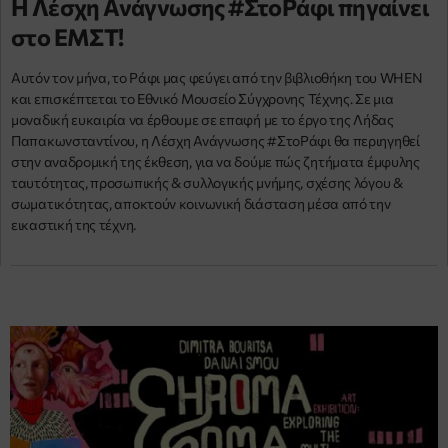
Η Λέσχη Ανάγνωσης #ΣτοΡάφι πηγαίνει
στο ΕΜΣΤ!
Αυτόν τον μήνα, το Ράφι μας φεύγει από την βιβλιοθήκη του WHEN
και επισκέπτεται το Εθνικό Μουσείο Σύγχρονης Τέχνης. Σε μια
μοναδική ευκαιρία να έρθουμε σε επαφή με το έργο της Λήδας
Παπακωνσταντίνου, η Λέσχη Ανάγνωσης #ΣτοΡάφι θα περιηγηθεί
στην αναδρομική της έκθεση, για να δούμε πώς ζητήματα έμφυλης
ταυτότητας, προσωπικής & συλλογικής μνήμης, σχέσης λόγου &
σωματικότητας, αποκτούν κοινωνική διάσταση μέσα από την
εικαστική της τέχνη.