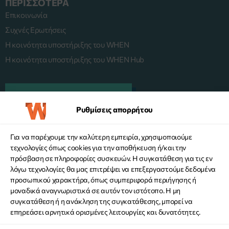
ΠΕΡΙΣΣΟΤΕΡΑ
Επικοινωνία
Συχνές Ερωτήσεις
Η κοινότητα υποστήριξης του WHEN
Η κοινότητα υποστήριξης του WHEN Hub
ΠΛΑΤΦΟΡΜΑ MENTORING
Ρυθμίσεις απορρήτου
Για να παρέχουμε την καλύτερη εμπειρία, χρησιμοποιούμε
KANE ΔΩΡΕΑ
τεχνολογίες όπως cookies για την αποθήκευση ή/και την
πρόσβαση σε πληροφορίες συσκευών. Η συγκατάθεση για τις εν
λόγω τεχνολογίες θα μας επιτρέψει να επεξεργαστούμε δεδομένα
προσωπικού χαρακτήρα, όπως συμπεριφορά περιήγησης ή
μοναδικά αναγνωριστικά σε αυτόν τον ιστότοπο. Η μη
συγκατάθεση ή η ανάκληση της συγκατάθεσης, μπορεί να
επηρεάσει αρνητικά ορισμένες λειτουργίες και δυνατότητες.