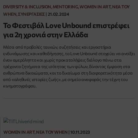
DIVERSITY & INCLUSION, MENTORING, WOMEN IN ART, ΝΈΑ ΤΟΥ
WHEN, ΣΥΝΕΡΓΑΣΊΕΣ
|
21.02.2024
Το Φεστιβάλ Love Unbound επιστρέφει
για 2η χρονιά στην Ελλάδα
Μέσα από προβολές ταινιών, συζητήσεις και εργαστήρια
ενδυνάμωσης και καθοδήγησης, το Love Unbound στοχεύει να ανοίξει
έναν αμερόληπτο και χωρίς προκαταλήψεις διάλογο πάνω στα
τρέχοντα ζητήματα της ισότητας των φύλων, δίνοντας έμφαση στα
ανθρώπινα δικαιώματα, και το δικαίωμα στη διαφορετικότητα μέσα
από «αληθινές ιστορίες ζωής», με σημείο αναφοράς την τέχνη του
κινηματογράφου.
WOMEN IN ART, ΝΈΑ ΤΟΥ WHEN
|
10.11.2023