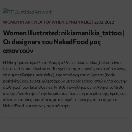
WOMEN IN ART, ΝΈΑ ΤΟΥ WHEN, ΣΥΝΕΡΓΑΣΊΕΣ
|
22.12.2022
Women Illustrated: nikiamanikia_tattoo |
Οι designers του NakedFood μας
απαντούν
H Νίκη Τριανταφυλλοπούλου, ή αλλιώς nikiamanikia_tattoo, είναι
tattoo artist και illustrator. Τα σχέδιά της αφορούν, κατά κύριο λόγο,
τη συμπερίληψη (inclusivity), την αποδοχή του σώματος (body
positivity) και, ενίοτε, φλερτάρουν με το old school στυλ αλλά και την
αισθητική των late ‘80s / early ‘90s. Γεννήθηκε στην Αθήνα το 1986
και έχει "υιοθετήσει" την Ικαρία σαν ιδιαίτερη πατρίδα της. Εμείς της
κάναμε κάποιες ερωτήσεις με αφορμή τη συνεργασία της με το
NakedFood, και εκείνη μας απάντησε.