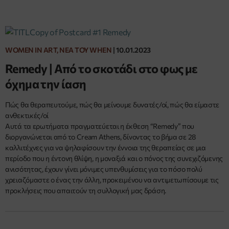
WOMEN IN ART, ΝΈΑ ΤΟΥ WHEN
|
10.01.2023
Remedy | Από το σκοτάδι στο φως με
όχημα την ίαση
Πώς θα θεραπευτούμε, πώς θα μείνουμε δυνατές/οί, πώς θα είμαστε
ανθεκτικές/οί
Αυτά τα ερωτήματα πραγματεύεται η έκθεση “Remedy” που
διοργανώνεται από το Cream Athens, δίνοντας το βήμα σε 28
καλλιτέχνες για να ψηλαφίσουν την έννοια της θεραπείας σε μια
περίοδο που η έντονη θλίψη, η μοναξιά και ο πόνος της συνεχιζόμενης
ανισότητας, έχουν γίνει μόνιμες υπενθυμίσεις για το πόσο πολύ
χρειαζόμαστε ο ένας την άλλη, προκειμένου να αντιμετωπίσουμε τις
προκλήσεις που απαιτούν τη συλλογική μας δράση.