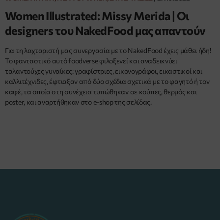
Women Illustrated: Missy Merida | Οι
designers του NakedFood μας απαντούν
Για τη λαχταριστή μας συνεργασία με το NakedFood έχεις μάθει ήδη!
Το φανταστικό αυτό foodverse φιλοξενεί και αναδεικνύει
ταλαντούχες γυναίκες: γραφίστριες, εικονογράφοι, εικαστικοί και
καλλιτέχνιδες, έφτιαξαν από δύο σχέδια σχετικά με το φαγητό ή τον
καφέ, τα οποία στη συνέχεια τυπώθηκαν σε κούπες, θερμός και
poster, και αναρτήθηκαν στο e-shop της σελίδας.