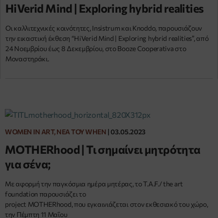
ΗiVerid Mind | Exploring hybrid realities
Οι καλλιτεχνικές κοινότητες, Insistrum και Knoddo, παρουσιάζουν
την εικαστική έκθεση “ΗiVerid Μind | Exploring hybrid realities”, από
24 Νοεμβρίου έως 8 Δεκεμβρίου, στο Booze Cooperativa στο
Μοναστηράκι.
WOMEN IN ART, ΝΈΑ ΤΟΥ WHEN
|
03.05.2023
MOTHERhood | Τι σημαίνει μητρότητα
για σένα;
Με αφορμή την παγκόσμια ημέρα μητέρας, το T.A.F./ the art
foundation παρουσιάζει το
project MOTHERhood, που εγκαινιάζεται στον εκθεσιακό του χώρο,
την Πέμπτη 11 Μαΐου