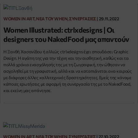
WOMEN IN ART, ΝΈΑ ΤΟΥ WHEN, ΣΥΝΕΡΓΑΣΊΕΣ
|
29.11.2022
Women Illustrated: ctrlxdesigns | Οι
designers του NakedFood μας απαντούν
Η Ξανθή Χασανίδου ή αλλιώς ctrlxdesigns έχει σπουδάσει Graphic
Design. Η αγάπη της για την τέχνη και την αισθητική, καθώς και τα
πολλά χρόνια ενασχόλησής της με τη ζωγραφική, την ώθησαν να
ασχοληθεί με τη γραφιστική, αλλά και να καταπιάνεται ανα καιρούς
με διάφορες άλλες καλλιτεχνικές δραστηριότητες. Εμείς της κάναμε
κάποιες ερωτήσεις με αφορμή τη συνεργασία της με το NakedFood,
και εκείνη μας απάντησε.
WOMEN IN ART, ΝΈΑ ΤΟΥ WHEN, ΣΥΝΕΡΓΑΣΊΕΣ
|
27.10.2022