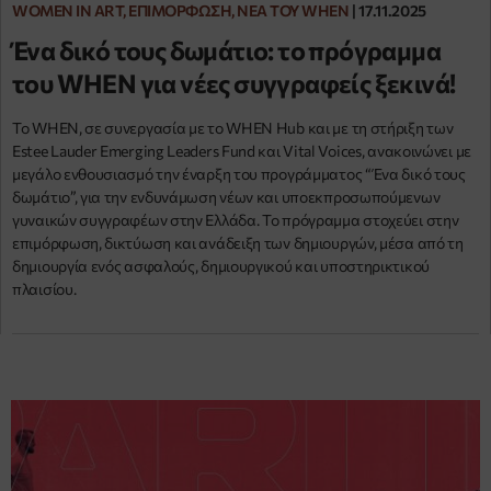
WOMEN IN ART, ΕΠΙΜΌΡΦΩΣΗ, ΝΈΑ ΤΟΥ WHEN
|
17.11.2025
Ένα δικό τους δωμάτιο: το πρόγραμμα
του WHEN για νέες συγγραφείς ξεκινά!
Το WHEN, σε συνεργασία με το WHEN Hub και με τη στήριξη των
Estee Lauder Emerging Leaders Fund και Vital Voices, ανακοινώνει με
μεγάλο ενθουσιασμό την έναρξη του προγράμματος “Ένα δικό τους
δωμάτιο”, για την ενδυνάμωση νέων και υποεκπροσωπούμενων
γυναικών συγγραφέων στην Ελλάδα. Το πρόγραμμα στοχεύει στην
επιμόρφωση, δικτύωση και ανάδειξη των δημιουργών, μέσα από τη
δημιουργία ενός ασφαλούς, δημιουργικού και υποστηρικτικού
πλαισίου.