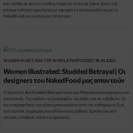
που νιώθει με αυτό το τρόπο, παρά να το πει με λόγια. Εμείς της
κάναμε κάποιες ερωτήσεις με αφορμή τη συνεργασία της με το
NakedFood, και εκείνη μας απάντησε.
WOMEN IN ART, ΝΈΑ ΤΟΥ WHEN, ΣΥΝΕΡΓΑΣΊΕΣ
|
19.01.2023
Women Illustrated: Studded Betrayal | Οι
designers του NakedFood μας απαντούν
Η Χριστίνα aka Studded Betrayal είναι μια Αθηναία εικονογράφος και
εικαστικός. Της αρέσει να ζωγραφίζει, να ράβει και να ταξιδεύει. Οι
εικονογραφήσεις της είναι εμπνευσμένες από την καθημερινή ζωή,
από αστεία, παροιμίες και αλλόκοτους μύθους. Εμπνέεται από
ιστορίες αληθινές αλλά και ψεύτικες.