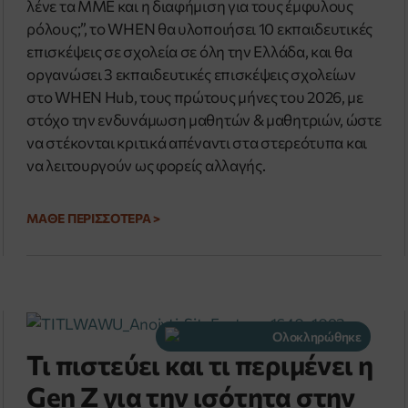
λένε τα ΜΜΕ και η διαφήμιση για τους έμφυλους
ρόλους;”, το WHEN θα υλοποιήσει 10 εκπαιδευτικές
επισκέψεις σε σχολεία σε όλη την Ελλάδα, και θα
οργανώσει 3 εκπαιδευτικές επισκέψεις σχολείων
στο WHEN Hub, τους πρώτους μήνες του 2026, με
στόχο την ενδυνάμωση μαθητών & μαθητριών, ώστε
να στέκονται κριτικά απέναντι στα στερεότυπα και
να λειτουργούν ως φορείς αλλαγής.
ΜΑΘΕ ΠΕΡΙΣΣΟΤΕΡΑ >
Ολοκληρώθηκε
Τι πιστεύει και τι περιμένει η
Gen Z για την ισότητα στην