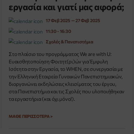
εργασία και γιατί μας αφορά;
17 Φεβ 2025 — 27 Φεβ 2025
11:30 - 16:30
Σχολές & Πανεπιστήμια
Στο πλαίσιο του προγράμματος We are with U:
Ευαισθητοποίηση Φοιτητ(ρι)ών για Έμφυλη
Ισότητα στην Εργασία, το WHEN, σε συνεργασία με
την Ελληνική Εταιρεία Γυναικών Πανεπιστημιακών,
διοργανώνει εκδηλώσεις κλεισίματος του έργου,
στα Πανεπιστήμια και τις Σχολές που υλοποιήθηκαν
τα εργαστήρια (και όχι μόνο!).
ΜΑΘΕ ΠΕΡΙΣΣΟΤΕΡΑ >