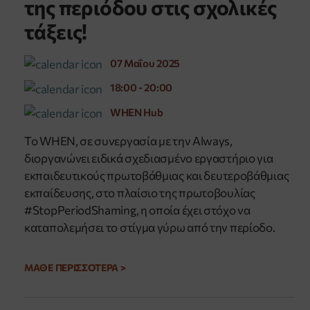
της περιόδου στις σχολικές
τάξεις!
07 Μαΐου 2025
18:00 - 20:00
WHEN Hub
​Το WHEN, σε συνεργασία με την Always,
διοργανώνει ειδικά σχεδιασμένο εργαστήριο για
εκπαιδευτικούς πρωτοβάθμιας και δευτεροβάθμιας
εκπαίδευσης, στο πλαίσιο της πρωτοβουλίας
#StopPeriodShaming, η οποία έχει στόχο να
καταπολεμήσει το στίγμα γύρω από την περίοδο.
ΜΑΘΕ ΠΕΡΙΣΣΟΤΕΡΑ >