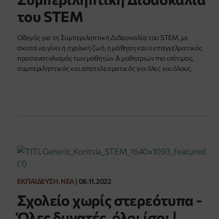
του STEM
Οδηγός για τη Συμπεριληπτική Διδασκαλία του STEM, με
σκοπό να γίνει η σχολική ζωή, η μάθηση και ο επαγγελματικός
προσανατολισμός των μαθητών & μαθητριών πιο ισότιμος,
συμπεριληπτικός και αποτελεσματικός για όλες και όλους.
ΕΚΠΑΊΔΕΥΣΗ, ΝΈΑ
|
08.11.2022
Σχολείο χωρίς στερεότυπα -
Όλες δυνατές, όλοι ίσοι |