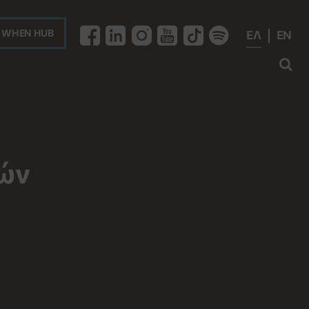
WHEN HUB
ΕΛ
EN

ών