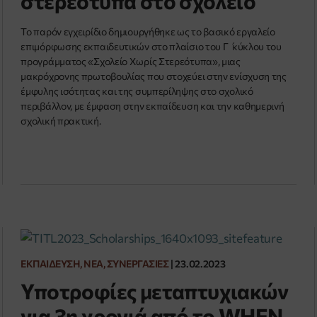
στερεότυπα στο σχολείο
Το παρόν εγχειρίδιο δημιουργήθηκε ως το βασικό εργαλείο
επιμόρφωσης εκπαιδευτικών στο πλαίσιο του Γ ́ κύκλου του
προγράμματος «Σχολείο Χωρίς Στερεότυπα», μιας
μακρόχρονης πρωτοβουλίας που στοχεύει στην ενίσχυση της
έμφυλης ισότητας και της συμπερίληψης στο σχολικό
περιβάλλον, με έμφαση στην εκπαίδευση και την καθημερινή
σχολική πρακτική.
ΕΚΠΑΊΔΕΥΣΗ, ΝΈΑ, ΣΥΝΕΡΓΑΣΊΕΣ
|
23.02.2023
Υποτροφίες μεταπτυχιακών
για 3η χρονιά από το WHEN