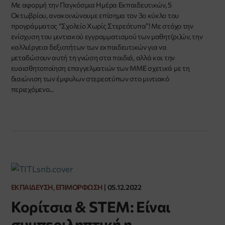
Με αφορμή την Παγκόσμια Ημέρα Εκπαιδευτικών, 5
Οκτωβρίου, ανακοινώνουμε επίσημα τον 3ο κύκλο του
προγράμματος “Σχολείο Χωρίς Στερεότυπα”! Με στόχο την
ενίσχυση του μιντιακού εγγραμματισμού των μαθητ(ρι)ών, την
καλλιέργεια δεξιοτήτων των εκπαιδευτικών για να
μεταδώσουν αυτή τη γνώση στα παιδιά, αλλά και την
ευαισθητοποίηση επαγγελματιών των ΜΜΕ σχετικά με τη
διαιώνιση των έμφυλων στερεοτύπων στο μιντιακό
περιεχόμενο...
ΕΚΠΑΊΔΕΥΣΗ, ΕΠΙΜΌΡΦΩΣΗ
|
05.12.2022
Κορίτσια & STEM: Είναι
συμπεριληπτική η