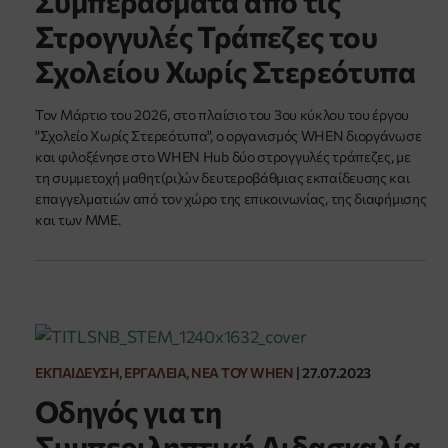
Συμπεράσματα από τις
Στρογγυλές Τράπεζες του
Σχολείου Χωρίς Στερεότυπα
Τον Μάρτιο του 2026, στο πλαίσιο του 3ου κύκλου του έργου
"Σχολείο Χωρίς Στερεότυπα", ο οργανισμός WHEN διοργάνωσε
και φιλοξένησε στο WHEN Hub δύο στρογγυλές τράπεζες, με
τη συμμετοχή μαθητ(ρι)ών δευτεροβάθμιας εκπαίδευσης και
επαγγελματιών από τον χώρο της επικοινωνίας, της διαφήμισης
και των ΜΜΕ.
ΕΚΠΑΊΔΕΥΣΗ, ΕΡΓΑΛΕΊΑ, ΝΈΑ ΤΟΥ WHEN
|
27.07.2023
Οδηγός για τη
Συμπεριληπτική Διδασκαλία