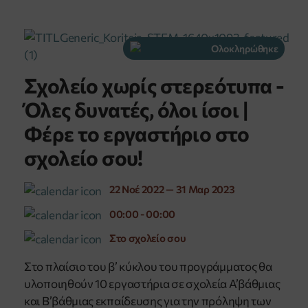
Ολοκληρώθηκε
Σχολείο χωρίς στερεότυπα -
Όλες δυνατές, όλοι ίσοι |
Φέρε το εργαστήριο στο
σχολείο σου!
22 Νοέ 2022 — 31 Μαρ 2023
00:00 - 00:00
Στο σχολείο σου
Στο πλαίσιο του β’ κύκλου του προγράμματος θα
υλοποιηθούν 10 εργαστήρια σε σχολεία Α’βάθμιας
και Β’βάθμιας εκπαίδευσης για την πρόληψη των