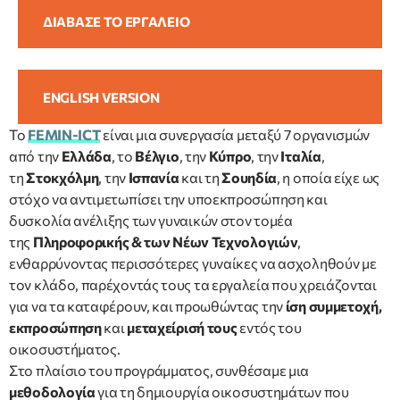
ΔΙΑΒΑΣΕ ΤΟ ΕΡΓΑΛΕΙΟ
ENGLISH VERSION
Το
FEMIN-ICT
είναι μια συνεργασία μεταξύ 7 οργανισμών
από την
Ελλάδα
, το
Βέλγιο
, την
Κύπρο
, την
Ιταλία
,
τη
Στοκχόλμη
, την
Ισπανία
και τη
Σουηδία
, η οποία είχε ως
στόχο να αντιμετωπίσει την υποεκπροσώπηση και
δυσκολία ανέλιξης των γυναικών στον τομέα
της
Πληροφορικής & των Νέων Τεχνολογιών
,
ενθαρρύνοντας περισσότερες γυναίκες να ασχοληθούν με
τον κλάδο, παρέχοντάς τους τα εργαλεία που χρειάζονται
για να τα καταφέρουν, και προωθώντας την
ίση συμμετοχή,
εκπροσώπηση
και
μεταχείρισή τους
εντός του
οικοσυστήματος.
Στο πλαίσιο του προγράμματος, συνθέσαμε μια
μεθοδολογία
για τη δημιουργία οικοσυστημάτων που