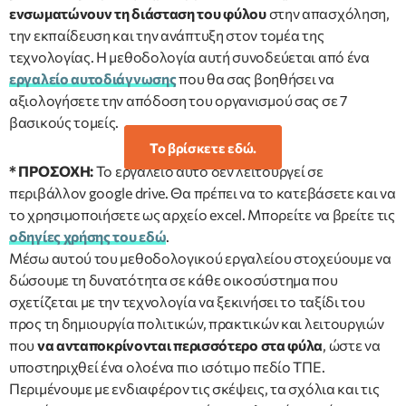
ενσωματώνουν τη διάσταση του φύλου
στην απασχόληση,
την εκπαίδευση και την ανάπτυξη στον τομέα της
τεχνολογίας. Η μεθοδολογία αυτή συνοδεύεται από ένα
εργαλείο αυτοδιάγνωσης
που θα σας βοηθήσει να
αξιολογήσετε την απόδοση του οργανισμού σας σε 7
βασικούς τομείς.
Το βρίσκετε εδώ.
* ΠΡΟΣΟΧΗ:
Το εργαλείο αυτό δεν λειτουργεί σε
περιβάλλον google drive. Θα πρέπει να το κατεβάσετε και να
το χρησιμοποιήσετε ως αρχείο excel. Μπορείτε να βρείτε τις
οδηγίες χρήσης του εδώ
.
Μέσω αυτού του μεθοδολογικού εργαλείου στοχεύουμε να
δώσουμε τη δυνατότητα σε κάθε οικοσύστημα που
σχετίζεται με την τεχνολογία να ξεκινήσει το ταξίδι του
προς τη δημιουργία πολιτικών, πρακτικών και λειτουργιών
που
να ανταποκρίνονται περισσότερο στα φύλα
, ώστε να
υποστηριχθεί ένα ολοένα πιο ισότιμο πεδίο ΤΠΕ.
Περιμένουμε με ενδιαφέρον τις σκέψεις, τα σχόλια και τις