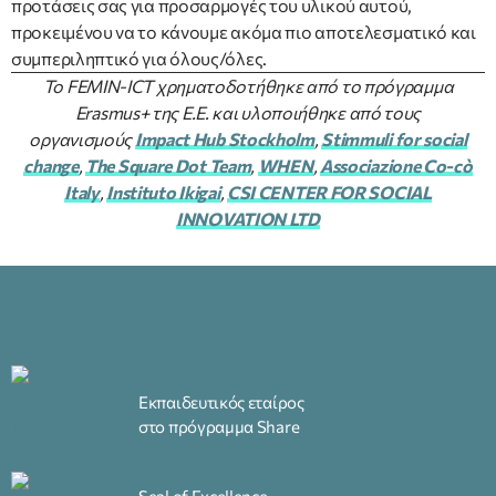
προτάσεις σας για προσαρμογές του υλικού αυτού,
προκειμένου να το κάνουμε ακόμα πιο αποτελεσματικό και
συμπεριληπτικό για όλους/όλες.
Το FEMIN-ICT χρηματοδοτήθηκε από το πρόγραμμα
Erasmus+ της Ε.Ε. και υλοποιήθηκε από τους
οργανισμούς
Impact Hub Stockholm
,
Stimmuli for social
change
,
The Square Dot Team
,
WHEN
,
Associazione Co-cò
Italy
,
Instituto Ikigai
,
CSI CENTER FOR SOCIAL
INNOVATION LTD
Εκπαιδευτικός εταίρος
στο πρόγραμμα Share
Seal of Excellence