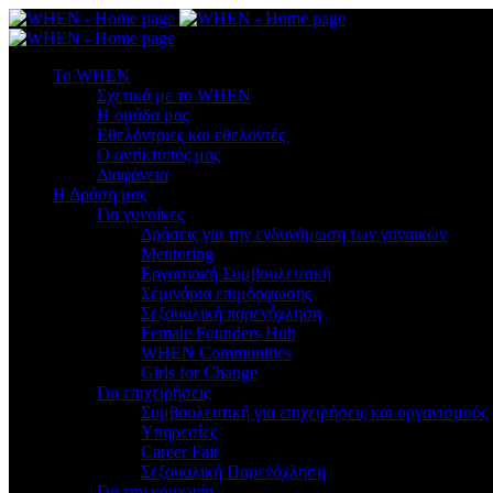
To WHEN
Σχετικά με το WHEN
Η ομάδα μας
Εθελόντριες και εθελοντές
Ο αντίκτυπός μας
Διαφάνεια
Η Δράση μας
Για γυναίκες
Δράσεις για την ενδυνάμωση των γυναικών
Mentoring
Εργασιακή Συμβουλευτική
Σεμινάρια επιμόρφωσης
Σεξουαλική παρενόχληση
Female Founders Hub
WHEN Communities
Girls for Change
Για επιχειρήσεις
Συμβουλευτική για επιχειρήσεις και οργανισμούς
Υπηρεσίες
Career Fair
Σεξουαλική Παρενόχληση
Για την κοινωνία