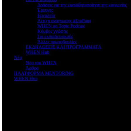
Δράσεις για την ευαισθητοποίηση της κοινωνίας
Έρευνες
Εργαλεία
Λέσχη ανάγνωσης #ΣτοΡάφι
WHEN on Topic Podcast
Κόμβος γνώσης
Για εκπαιδευτικούς
Άλλες πρωτοβουλίες
ΕΚΔΗΛΩΣΕΙΣ ΚΑΙ ΠΡΟΓΡΑΜΜΑΤΑ
WHEN Hub
Νέα
Νέα του WHEN
Άρθρα
ΠΛΑΤΦΟΡΜΑ MENTORING
WHEN Hub