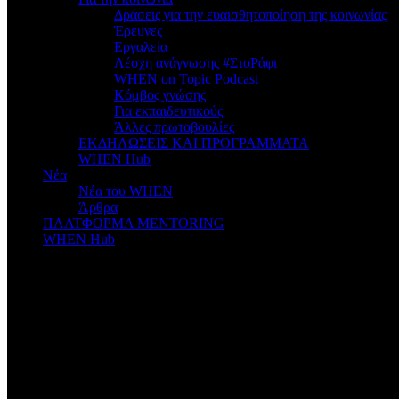
Δράσεις για την ευαισθητοποίηση της κοινωνίας
Έρευνες
Εργαλεία
Λέσχη ανάγνωσης #ΣτοΡάφι
WHEN on Topic Podcast
Κόμβος γνώσης
Για εκπαιδευτικούς
Άλλες πρωτοβουλίες
ΕΚΔΗΛΩΣΕΙΣ ΚΑΙ ΠΡΟΓΡΑΜΜΑΤΑ
WHEN Hub
Νέα
Νέα του WHEN
Άρθρα
ΠΛΑΤΦΟΡΜΑ MENTORING
WHEN Hub