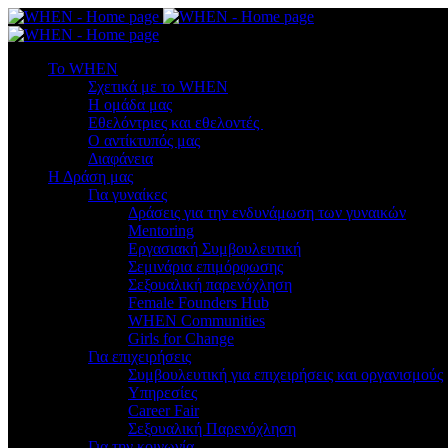
To WHEN
Σχετικά με το WHEN
Η ομάδα μας
Εθελόντριες και εθελοντές
Ο αντίκτυπός μας
Διαφάνεια
Η Δράση μας
Για γυναίκες
Δράσεις για την ενδυνάμωση των γυναικών
Mentoring
Εργασιακή Συμβουλευτική
Σεμινάρια επιμόρφωσης
Σεξουαλική παρενόχληση
Female Founders Hub
WHEN Communities
Girls for Change
Για επιχειρήσεις
Συμβουλευτική για επιχειρήσεις και οργανισμούς
Υπηρεσίες
Career Fair
Σεξουαλική Παρενόχληση
Για την κοινωνία