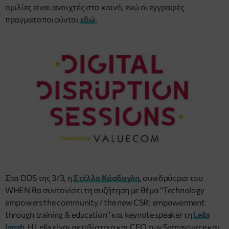
ομιλίες είναι ανοιχτές στο κοινό, ενώ οι εγγραφές
πραγματοποιούνται
εδώ
.
Στα DDS της 3/3, η
Στέλλα Κάσδαγλη
, συνιδρύτρια του
WHEN θα συντονίσει τη συζήτηση με θέμα “Technology
empowers the community / the new CSR: empowerment
through training & education" και keynote speaker τη
Leila
Janah
. Η Leila είναι ακτιβίστρια και CEO των Samasource και