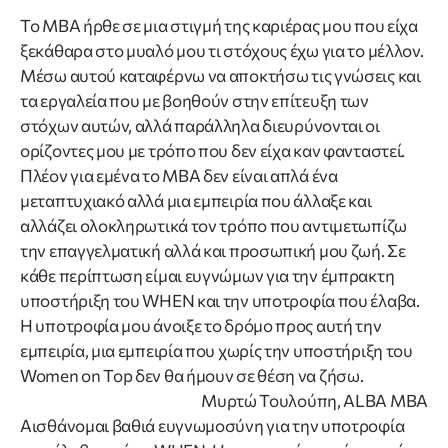
Το MBA ήρθε σε μια στιγμή της καριέρας μου που είχα
ξεκάθαρα στο μυαλό μου τι στόχους έχω για το μέλλον.
Μέσω αυτού καταφέρνω να αποκτήσω τις γνώσεις και
τα εργαλεία που με βοηθούν στην επίτευξη των
στόχων αυτών, αλλά παράλληλα διευρύνονται οι
ορίζοντες μου με τρόπο που δεν είχα καν φανταστεί.
Πλέον για εμένα το ΜΒΑ δεν είναι απλά ένα
μεταπτυχιακό αλλά μια εμπειρία που άλλαξε και
αλλάζει ολοκληρωτικά τον τρόπο που αντιμετωπίζω
την επαγγελματική αλλά και προσωπική μου ζωή. Σε
κάθε περίπτωση είμαι ευγνώμων για την έμπρακτη
υποστήριξη του WHEN και την υποτροφία που έλαβα.
H υποτροφία μου άνοιξε το δρόμο προς αυτή την
εμπειρία, μια εμπειρία που χωρίς την υποστήριξη του
Women on Top δεν θα ήμουν σε θέση να ζήσω.
Μυρτώ Τουλούπη, ALBA MBA
Αισθάνομαι βαθιά ευγνωμοσύνη για την υποτροφία