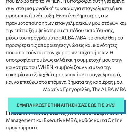
που έλαβα από το WHEN. Η υποτροφία αυτή για εμένα
συνιστά μια μοναδική ευκαιρία για επαγγελματική και
προσωπική ανάπτυξη. Είναι ένα βήμα προς την
πραγματοποίηση των επαγγελματικών μου στόχων και
την επίτευξη υψηλότερου επιπέδου εκπαίδευσης,
μέσω του προγράμματος ALBA MBA, το οποίο θα μου
προσφέρει τις απαραίτητες γνώσεις και ικανότητες
που απαιτούνται στον χώρο των επιχειρήσεων. Η
υποτροφία επομένως αλλά και η συμμετοχή μου στην
κοινότητα του WHEN, συμβολίζουν για μένα την
ευκαιρία να εξελιχθώ προσωπικά και επαγγελματικά,
και να επιτύχω στα επόμενα βήματα της καριέρας μου.
Μαρτίνα Γρηγορέλλη, The ALBA MBA
ΣΥΜΠΛΗΡΏΣΤΕ ΤΗΝ ΑΊΤΗΣΉ ΣΑΣ ΈΩΣ ΤΙΣ 31/5!
[1]
Εξαιρούνται τα μεταπτυχιακά MSc in Supply Chain
Management και Executive MBA, καθώς και τα Online
προγράμματα.