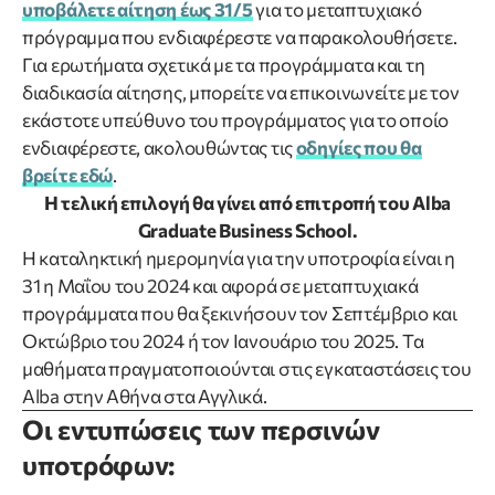
υποβάλετε αίτηση έως 31/5
για το μεταπτυχιακό
πρόγραμμα που ενδιαφέρεστε να παρακολουθήσετε.
Για ερωτήματα σχετικά με τα προγράμματα και τη
διαδικασία αίτησης, μπορείτε να επικοινωνείτε με τον
εκάστοτε υπεύθυνο του προγράμματος για το οποίο
ενδιαφέρεστε, ακολουθώντας τις
οδηγίες που θα
βρείτε εδώ
.
Η τελική επιλογή θα γίνει από επιτροπή του Alba
Graduate Business School.
Η καταληκτική ημερομηνία για την υποτροφία είναι η
31 η Μαΐου του 2024 και αφορά σε μεταπτυχιακά
προγράμματα που θα ξεκινήσουν τον Σεπτέμβριο και
Οκτώβριο του 2024 ή τον Ιανουάριο του 2025. Τα
μαθήματα πραγματοποιούνται στις εγκαταστάσεις του
Alba στην Αθήνα στα Αγγλικά.
Οι εντυπώσεις των περσινών
υποτρόφων: