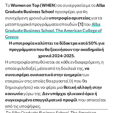
Το
Women on Top (WHEN
) σε συνεργασία με το
Alba
Graduate Business School
προσφέρει για 4η
συνεχόμενη χρονιά μία
υποτροφία αριστείας
για τα
μεταπτυχιακά προγράμματα σπουδών
[1]
του
Alba
Graduate Business School, The American College of
Greece
.
H υποτροφία καλύπτει τα δίδακτρα κατά 50% για
προγράμματα που θα ξεκινήσουν την ακαδημαϊκή
χρονιά 2024-2025.
Η υποτροφία απευθύνεται σε κάθε ενδιαφερόμενη, η
οποία φιλοδοξεί, μέσα από τη δουλειά της,
να
συνεισφέρει ουσιαστικά στην ευημερία
των
εταιρειών στις οποίες θα εργαστεί (ή που θα
δημιουργήσει) και να φέρει μια
θετική αλλαγή στην
κοινωνία
γύρω της.
Δεν υπάρχει ηλικιακό όριο
ή
συγκεκριμένο επαγγελματικό προφίλ
που απαιτείται
από τις υποψήφιες.
Tο Alba Graduate Business School, The American