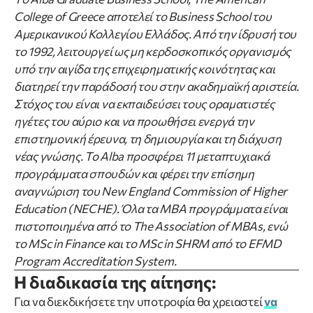
College of Greece αποτελεί το Business School του
Αμερικανικού Κολλεγίου Ελλάδος. Από την ίδρυσή του
το 1992, λειτουργεί ως μη κερδοσκοπικός οργανισμός
υπό την αιγίδα της επιχειρηματικής κοινότητας και
διατηρεί την παράδοσή του στην ακαδημαϊκή αριστεία.
Στόχος του είναι να εκπαιδεύσει τους οραματιστές
ηγέτες του αύριο και να προωθήσει ενεργά την
επιστημονική έρευνα, τη δημιουργία και τη διάχυση
νέας γνώσης. Το Alba προσφέρει 11 μεταπτυχιακά
προγράμματα σπουδών και φέρει την επίσημη
αναγνώριση του New England Commission of Higher
Education (NECHE). Όλα τα ΜΒΑ προγράμματα είναι
πιστοποιημένα από το The Association of MBAs, ενώ
το MSc in Finance και το MSc in SHRM από το EFMD
Program Accreditation System.
Η διαδικασία της αίτησης:
Για να διεκδικήσετε την υποτροφία θα χρειαστεί
vα