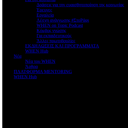
Δράσεις για την ευαισθητοποίηση της κοινωνίας
Έρευνες
Εργαλεία
Λέσχη ανάγνωσης #ΣτοΡάφι
WHEN on Topic Podcast
Κόμβος γνώσης
Για εκπαιδευτικούς
Άλλες πρωτοβουλίες
ΕΚΔΗΛΩΣΕΙΣ ΚΑΙ ΠΡΟΓΡΑΜΜΑΤΑ
WHEN Hub
Νέα
Νέα του WHEN
Άρθρα
ΠΛΑΤΦΟΡΜΑ MENTORING
WHEN Hub