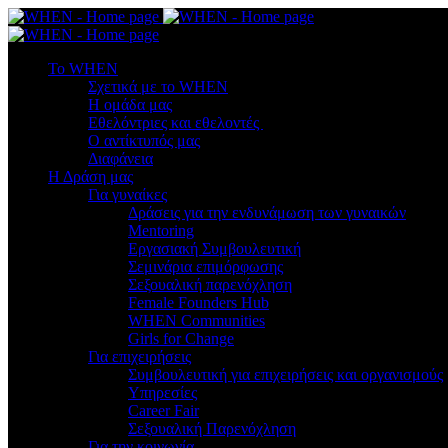
To WHEN
Σχετικά με το WHEN
Η ομάδα μας
Εθελόντριες και εθελοντές
Ο αντίκτυπός μας
Διαφάνεια
Η Δράση μας
Για γυναίκες
Δράσεις για την ενδυνάμωση των γυναικών
Mentoring
Εργασιακή Συμβουλευτική
Σεμινάρια επιμόρφωσης
Σεξουαλική παρενόχληση
Female Founders Hub
WHEN Communities
Girls for Change
Για επιχειρήσεις
Συμβουλευτική για επιχειρήσεις και οργανισμούς
Υπηρεσίες
Career Fair
Σεξουαλική Παρενόχληση
Για την κοινωνία