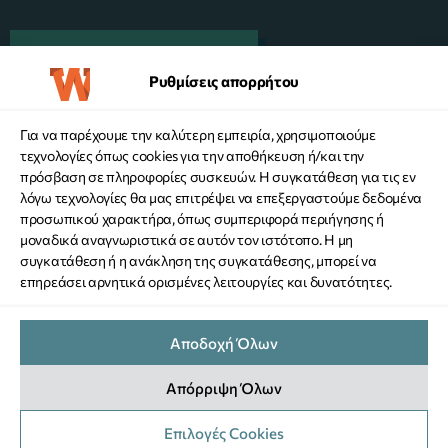
ΠΛΑΤΦΟΡΜΑ MENTORING
Ρυθμίσεις απορρήτου
Για να παρέχουμε την καλύτερη εμπειρία, χρησιμοποιούμε
KANE ΔΩΡΕΑ
τεχνολογίες όπως cookies για την αποθήκευση ή/και την
πρόσβαση σε πληροφορίες συσκευών. Η συγκατάθεση για τις εν
λόγω τεχνολογίες θα μας επιτρέψει να επεξεργαστούμε δεδομένα
προσωπικού χαρακτήρα, όπως συμπεριφορά περιήγησης ή
μοναδικά αναγνωριστικά σε αυτόν τον ιστότοπο. Η μη
συγκατάθεση ή η ανάκληση της συγκατάθεσης, μπορεί να
επηρεάσει αρνητικά ορισμένες λειτουργίες και δυνατότητες.
ΟΡΟΙ ΧΡΗΣΗΣ ΙΣΤΟΤΟΠΟΥ
Αποδοχή Όλων
ΠΟΛΙΤΙΚΗ ΠΡΟΣΤΑΣΙΑΣ ΠΡΟΣΩΠΙΚΩΝ ΔΕΔΟΜΕΝΩΝ
ΠΟΛΙΤΙΚΗ COOKIES
Απόρριψη Όλων
ΡΥΘΜΙΣΕΙΣ ΑΠΟΡΡΗΤΟΥ
Αρ. ΓΕΜΗ: 146970701000
COPYRIGHT © 2026 WHEN -
DESIGNED & DEVELOPED BY NEVMA
Επιλογές Cookies