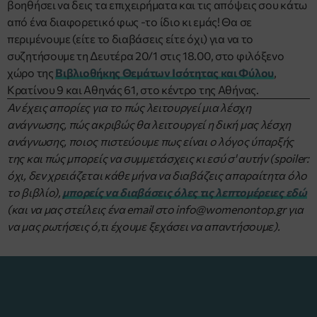
βοηθήσει να δεις τα επιχειρήματα και τις απόψεις σου κάτω
από ένα διαφορετικό φως -το ίδιο κι εμάς! Θα σε
περιμένουμε (είτε το διαβάσεις είτε όχι) για να το
συζητήσουμε τη Δευτέρα 20/1 στις 18.00, στο φιλόξενο
χώρο της
Βιβλιοθήκης Θεμάτων Ισότητας και Φύλου
,
Κρατίνου 9 και Αθηνάς 61, στο κέντρο της Αθήνας.
Αν έχεις απορίες για το πώς λειτουργεί μια λέσχη
ανάγνωσης, πώς ακριβώς θα λειτουργεί η δική μας λέσχη
ανάγνωσης, ποιος πιστεύουμε πως είναι ο λόγος ύπαρξής
της και πώς μπορείς να συμμετάσχεις κι εσύ σ' αυτήν (spoiler:
όχι, δεν χρειάζεται κάθε μήνα να διαβάζεις απαραίτητα όλο
το βιβλίο),
μπορείς να διαβάσεις όλες τις λεπτομέρειες εδώ
(και να μας στείλεις ένα email στο info@womenontop.gr για
να μας ρωτήσεις ό,τι έχουμε ξεχάσει να απαντήσουμε).