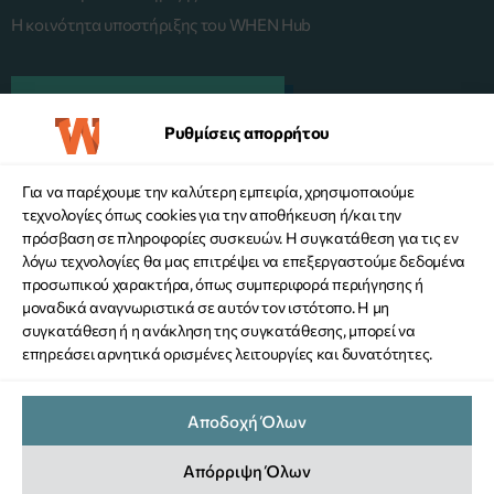
Η κοινότητα υποστήριξης του WHEN Hub
ΠΛΑΤΦΟΡΜΑ MENTORING
Ρυθμίσεις απορρήτου
Για να παρέχουμε την καλύτερη εμπειρία, χρησιμοποιούμε
KANE ΔΩΡΕΑ
τεχνολογίες όπως cookies για την αποθήκευση ή/και την
πρόσβαση σε πληροφορίες συσκευών. Η συγκατάθεση για τις εν
λόγω τεχνολογίες θα μας επιτρέψει να επεξεργαστούμε δεδομένα
προσωπικού χαρακτήρα, όπως συμπεριφορά περιήγησης ή
μοναδικά αναγνωριστικά σε αυτόν τον ιστότοπο. Η μη
συγκατάθεση ή η ανάκληση της συγκατάθεσης, μπορεί να
επηρεάσει αρνητικά ορισμένες λειτουργίες και δυνατότητες.
ΟΡΟΙ ΧΡΗΣΗΣ ΙΣΤΟΤΟΠΟΥ
Αποδοχή Όλων
ΠΟΛΙΤΙΚΗ ΠΡΟΣΤΑΣΙΑΣ ΠΡΟΣΩΠΙΚΩΝ ΔΕΔΟΜΕΝΩΝ
ΠΟΛΙΤΙΚΗ COOKIES
Απόρριψη Όλων
ΡΥΘΜΙΣΕΙΣ ΑΠΟΡΡΗΤΟΥ