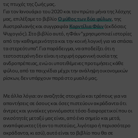
τις πτυχές της ζωής μας.
Για τον Ιανουάριο του 2020 και τον πρώτο μήνα της λέσχης
μας, επιλέξαμε το βιβλίο
Ο μύθος των δύο φύλων
, της
Αυστραλιανής και συγγραφέα
Κορντίλια Φάιν
(εκδόσεις
Ψυχογιός). Στο βιβλίο αυτό, η Φάιν "χρησιμοποιεί ιστορίες
από την καθημερινότητα και την κοινή λογική για να σπάσει
τα στερεότυπα". Για παράδειγμα, να αποδείξει ότι η
τεστοστερόνη δεν είναι η ισχυρή ορμονική ουσία της
ανδροπρέπειας, ενώ οι υποτιθέμενες προτιμήσεις κάθε
φύλου, από τα παιχνίδια μέχρι την ανάληψη οικονομικών
ρίσκων, δεν υπάρχουν παρά στο μυαλό μας.
Με άλλα λόγια: αν αναζητάς στοιχεία και τρόπους για να
απαντήσεις σε όσους και όσες πιστεύουν ακράδαντα ότι
άντρες και γυναίκες γεννιόμαστε τόσο διαφορετικοί που οι
ανισότητές μεταξύ μας είναι, από ένα σημείο και μετά,
αναπόφευκτες (ή αν το πιστεύεις, λιγότερο ή περισσότερο
ακράδαντα, κι εσύ), αυτό είναι το βιβλίο που θα σε