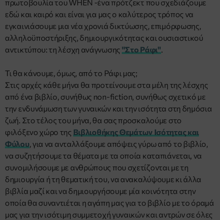
πρωτοβουλία του WHEN -ένα πρότζεκτ που σχεδιάζουμε
εδώ και καιρό και είναι για μας ο καλύτερος τρόπος να
εγκαινιάσουμε μια νέα χρονιά δικτύωσης, επιμόρφωσης,
αλληλοϋποστήριξης, δημιουργικότητας και ουσιαστικού
αντικτύπου: τη λέσχη ανάγνωσης
"Στο Ράφι"
.
Τι θα κάνουμε, όμως, από το Ράφι μας;
Στις αρχές κάθε μήνα θα προτείνουμε στα μέλη της λέσχης
από ένα βιβλίο, συνήθως non-fiction, συνήθως σχετικό με
την ενδυνάμωση των γυναικών και την ισότητα στη δημόσια
ζωή. Στο τέλος του μήνα, θα σας προσκαλούμε στο
φιλόξενο χώρο της
Βιβλιοθήκης Θεμάτων Ισότητας και
Φύλου
, για να ανταλλάξουμε απόψεις γύρω από το βιβλίο,
να συζητήσουμε τα θέματα με τα οποία καταπιάνεται, να
συνομιλήσουμε με ανθρώπους που σχετίζονται με τη
δημιουργία ή τη θεματική του, να ανακαλύψουμε κι άλλα
βιβλία μαζί και να δημιουργήσουμε μία κοινότητα στην
οποία θα συναντιέται η αγάπη μας για το βιβλίο με το όραμά
μας για την ισότιμη συμμετοχή γυναικών και αντρών σε όλες