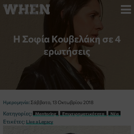
Η Σοφία Κουβελάκη σε 4
ερωτήσεις
Ημερομηνία:
Σάββατο, 13 Οκτωβρίου 2018
Κατηγορίες:
,
,
Mentoring
Επιχειρηματικότητα
Νέα
Ετικέτες:
Live a Legacy