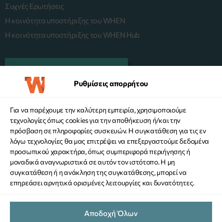
Συχνές Ερωτήσεις
Η κοινότητα υποστήριξης του WHEN
Η κοινότητα υποστήριξης του WHEN Hub
ΠΛΑΤΦΟΡΜΑ MENTORING
Ρυθμίσεις απορρήτου
Για να παρέχουμε την καλύτερη εμπειρία, χρησιμοποιούμε
KANE ΔΩΡΕΑ
τεχνολογίες όπως cookies για την αποθήκευση ή/και την
πρόσβαση σε πληροφορίες συσκευών. Η συγκατάθεση για τις εν
λόγω τεχνολογίες θα μας επιτρέψει να επεξεργαστούμε δεδομένα
προσωπικού χαρακτήρα, όπως συμπεριφορά περιήγησης ή
μοναδικά αναγνωριστικά σε αυτόν τον ιστότοπο. Η μη
συγκατάθεση ή η ανάκληση της συγκατάθεσης, μπορεί να
επηρεάσει αρνητικά ορισμένες λειτουργίες και δυνατότητες.
ΟΡΟΙ ΧΡΗΣΗΣ ΙΣΤΟΤΟΠΟΥ
Αποδοχή Όλων
ΠΟΛΙΤΙΚΗ ΠΡΟΣΤΑΣΙΑΣ ΠΡΟΣΩΠΙΚΩΝ ΔΕΔΟΜΕΝΩΝ