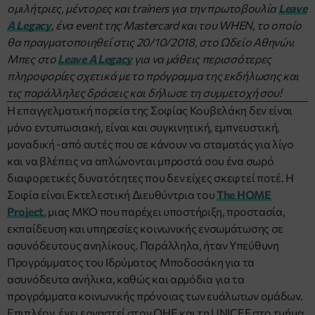
ομιλήτριες, μέντορες και trainers για την πρωτοβουλία
Leave
A Legacy
, ένα event της Mastercard και του WHEN, το οποίο
θα πραγματοποιηθεί στις 20/10/2018, στο Ωδείο Αθηνών.
Μπες στο
Leave A Legacy
για να μάθεις περισσότερες
πληροφορίες σχετικά με το πρόγραμμα της εκδήλωσης και
τις παράλληλες δράσεις και δήλωσε τη συμμετοχή σου!
Η επαγγελματική πορεία της Σοφίας Κουβελάκη δεν είναι
μόνο εντυπωσιακή, είναι και συγκινητική, εμπνευστική,
μοναδική -από αυτές που σε κάνουν να σταματάς για λίγο
και να βλέπεις να απλώνονται μπροστά σου ένα σωρό
διαφορετικές δυνατότητες που δεν είχες σκεφτεί ποτέ. Η
Σοφία είναι Εκτελεστική Διευθύντρια του
The HOME
Project
, μιας ΜΚΟ που παρέχει υποστήριξη, προστασία,
εκπαίδευση και υπηρεσίες κοινωνικής ενσωμάτωσης σε
ασυνόδευτους ανηλίκους. Παράλληλα, ήταν Υπεύθυνη
Προγράμματος του Ιδρύματος Μποδοσάκη για τα
ασυνόδευτα ανήλικα, καθώς και αρμόδια για τα
προγράμματα κοινωνικής πρόνοιας των ευάλωτων ομάδων.
Επιπλέον, έχει εργαστεί στον ΟΗΕ και τη UNICEF στο τμήμα