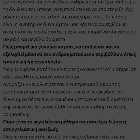
γυναίκα, αλλά και άντρα. Ένας άνθρωπος που έχει πάθος με
τη δουλειά του μπορεί να εμπνεύσει και να υποστηρίξει όχι
μόνο τον εαυτό του αλλά και τους γύρω τους. Το πάθος
είναι η κινητήριος δύναμη που μας κάνει να συνεχίζουμε
ακόμη και τις πιο δύσκολες μέρες και μπορεί να οδηγήσει σε
μικρά ή και μεγάλα θαύματα.
Πώς μπορεί μια γυναίκα να μπει, να επιβιώσει και να
εξελιχθεί μέσα σε ένα ανδροκρατούμενο περιβάλλον, όπως
η πολιτική ή η τεχνολογία;
Να μην αφήσει ποτέ τον εαυτό της να σκεφτεί ότι υστερεί σε
κάτι. Αντιθέτως, αυτό που κάποιοι
ονομάζουν «ευαλωτότητα» ή «υπερευαισθησία» της
γυναίκας μπορεί να αποτελέσει και την πιο μεγάλη της
δύναμη, αν θέσει συγκεκριμένους στόχους και διοχετεύσει
δημιουργικά την ενσυναίσθηση και συναισθηματική της
νοημοσύνη.
Ποιο είναι το μεγαλύτερο μάθημα που σου έχει δώσει η
επαγγελματική σου ζωή;
Να μην τα παρατάς ποτέ. Παρόλες τις δυσκολίες και τις