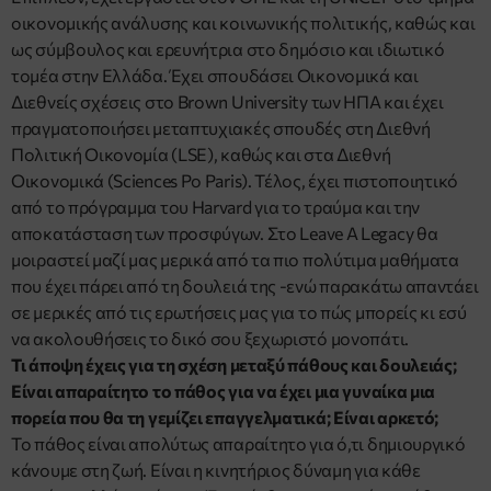
οικονομικής ανάλυσης και κοινωνικής πολιτικής, καθώς και
ως σύμβουλος και ερευνήτρια στο δημόσιο και ιδιωτικό
τομέα στην Ελλάδα. Έχει σπουδάσει Οικονομικά και
Διεθνείς σχέσεις στο Brown University των ΗΠΑ και έχει
πραγματοποιήσει μεταπτυχιακές σπουδές στη Διεθνή
Πολιτική Οικονομία (LSE), καθώς και στα Διεθνή
Οικονομικά (Sciences Po Paris). Τέλος, έχει πιστοποιητικό
από το πρόγραμμα του Harvard για το τραύμα και την
αποκατάσταση των προσφύγων. Στο Leave A Legacy θα
μοιραστεί μαζί μας μερικά από τα πιο πολύτιμα μαθήματα
που έχει πάρει από τη δουλειά της -ενώ παρακάτω απαντάει
σε μερικές από τις ερωτήσεις μας για το πώς μπορείς κι εσύ
να ακολουθήσεις το δικό σου ξεχωριστό μονοπάτι.
Τι άποψη έχεις για τη σχέση μεταξύ πάθους και δουλειάς;
Είναι απαραίτητο το πάθος για να έχει μια γυναίκα μια
πορεία που θα τη γεμίζει επαγγελματικά; Είναι αρκετό;
Το πάθος είναι απολύτως απαραίτητο για ό,τι δημιουργικό
κάνουμε στη ζωή. Είναι η κινητήριος δύναμη για κάθε