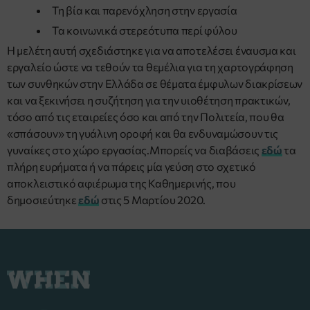
Τη βία και παρενόχληση στην εργασία
Τα κοινωνικά στερεότυπα περί φύλου
Η μελέτη αυτή σχεδιάστηκε για να αποτελέσει έναυσμα και
εργαλείο ώστε να τεθούν τα θεμέλια για τη χαρτογράφηση
των συνθηκών στην Ελλάδα σε θέματα έμφυλων διακρίσεων
και να ξεκινήσει η συζήτηση για την υιοθέτηση πρακτικών,
τόσο από τις εταιρείες όσο και από την Πολιτεία, που θα
«σπάσουν» τη γυάλινη οροφή και θα ενδυναμώσουν τις
γυναίκες στο χώρο εργασίας.Μπορείς να διαβάσεις
εδώ
τα
πλήρη ευρήματα ή να πάρεις μία γεύση στο σχετικό
αποκλειστικό αφιέρωμα της Καθημερινής, που
δημοσιεύτηκε
εδώ
στις 5 Μαρτίου 2020.