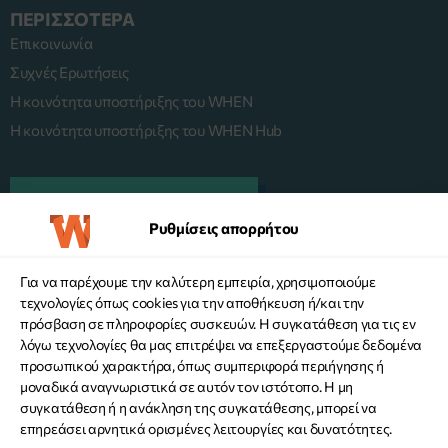
ΠΕΡΙΣΣΟΤΕΡΑ
Επικοινωνία
Συχνές Ερωτήσεις
Η κοινότητα υποστήριξης του WHEN
Η κοινότητα υποστήριξης του WHEN Hub
ΠΛΑΤΦΟΡΜΑ MENTORING
Ρυθμίσεις απορρήτου
Για να παρέχουμε την καλύτερη εμπειρία, χρησιμοποιούμε
KANE ΔΩΡΕΑ
τεχνολογίες όπως cookies για την αποθήκευση ή/και την
πρόσβαση σε πληροφορίες συσκευών. Η συγκατάθεση για τις εν
λόγω τεχνολογίες θα μας επιτρέψει να επεξεργαστούμε δεδομένα
προσωπικού χαρακτήρα, όπως συμπεριφορά περιήγησης ή
μοναδικά αναγνωριστικά σε αυτόν τον ιστότοπο. Η μη
συγκατάθεση ή η ανάκληση της συγκατάθεσης, μπορεί να
επηρεάσει αρνητικά ορισμένες λειτουργίες και δυνατότητες.