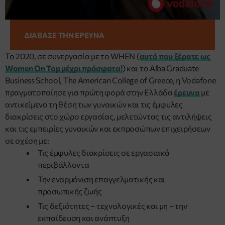
ΔΙΑΒΑΣΕ ΤΗΝ ΕΡΕΥΝΑ
To 2020, σε συνεργασία με το WHEN (
αυτό που ξέρατε ως
Women On Top μέχρι πρόσφατα!
) και το Alba Graduate
Business School, The American College of Greece, η Vodafone
πραγματοποίησε για πρώτη φορά στην Ελλάδα
έρευνα
με
αντικείμενο τη θέση των γυναικών και τις έμφυλες
διακρίσεις στο χώρο εργασίας, μελετώντας τις αντιλήψεις
και τις εμπειρίες γυναικών και εκπροσώπων επιχειρήσεων
σε σχέση με:
Τις έμφυλες διακρίσεις σε εργασιακά
περιβάλλοντα
Την εναρμόνιση επαγγελματικής και
προσωπικής ζωής
Τις δεξιότητες – τεχνολογικές και μη – την
εκπαίδευση και ανάπτυξη