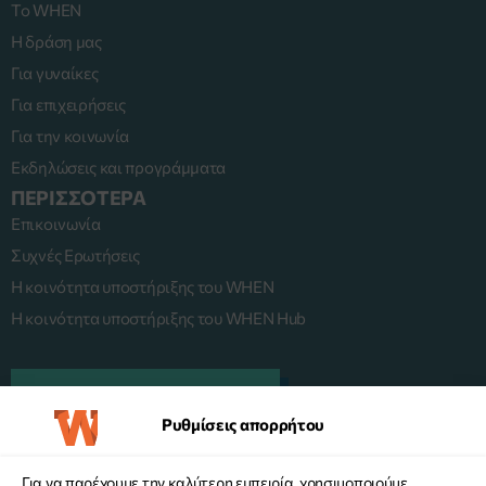
Το WHEN
Η δράση μας
Για γυναίκες
Για επιχειρήσεις
Για την κοινωνία
Εκδηλώσεις και προγράμματα
ΠΕΡΙΣΣΟΤΕΡΑ
Επικοινωνία
Συχνές Ερωτήσεις
Η κοινότητα υποστήριξης του WHEN
Η κοινότητα υποστήριξης του WHEN Hub
ΠΛΑΤΦΟΡΜΑ MENTORING
Ρυθμίσεις απορρήτου
Για να παρέχουμε την καλύτερη εμπειρία, χρησιμοποιούμε