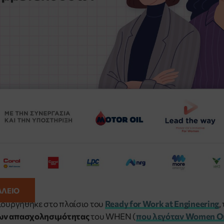
ΑΛΕΙΟ
ιουργήθηκε στο πλαίσιο του
Ready for Work at Engineering
,
ων απασχολησιμότητας
του WHEN (
που λεγόταν Women On