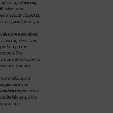
τομέα της
ενέργειας
,
il
. Μέσω του
οφοιτήσει από
Σχολές
ς που χρειάζονται για
γαλείο για γυναίκες
έργειας. Είναι ένας
ή καλύτερα τον
ρας σου. Στο
ια που αποτελεσαν το
ατα
και οι βασικές
υποστηρίξουμε τη
ιογραφικό
σου
ικανότητές
σου στον
ι
καθοδήγηση
, αλλά
τήματα που