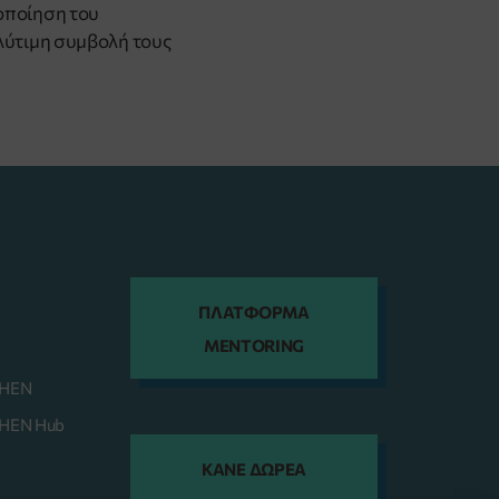
λοποίηση του
ολύτιμη συμβολή τους
ΠΛΑΤΦΟΡΜΑ
MENTORING
WHEN
WHEN Hub
KANE ΔΩΡΕΑ