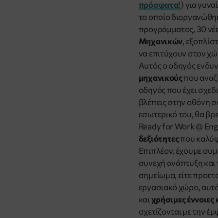
πρόσφατα!
) για γυν
το οποίο διοργανώθηκ
προγράμματος, 30 νέε
Μηχανικών
, εξοπλίσ
να επιτύχουν στον χώ
Αυτός ο οδηγός ενδυν
μηχανικούς
που αναζη
οδηγός που έχει σχεδι
βλέπεις στην οθόνη σ
εσωτερικό του, θα βρ
Ready for Work @ Eng
δεξιότητες
που καλύφ
Επιπλέον, έχουμε συ
συνεχή ανάπτυξη και τ
σημείωμα, είτε προετ
εργασιακό χώρο, αυτό
και
χρήσιμες έννοιες 
σχετίζονται με την έ