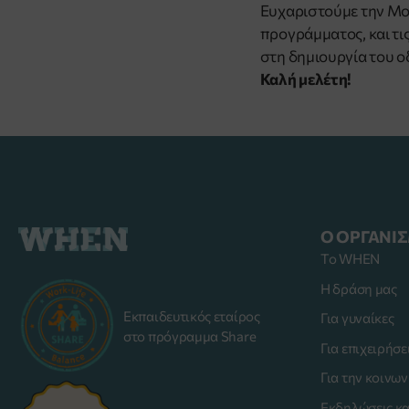
Ευχαριστούμε την Mot
προγράμματος, και τι
στη δημιουργία του ο
Καλή μελέτη!
Ο ΟΡΓΑΝΙ
Το WHEN
Η δράση μας
Εκπαιδευτικός εταίρος
Για γυναίκες
στο πρόγραμμα Share
Για επιχειρήσε
Για την κοινων
Εκδηλώσεις κ