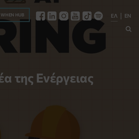
WHEN HUB
ΕΛ
EN

α της Ενέργειας