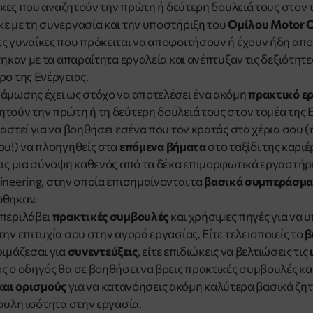
αίκες που αναζητούν την πρώτη ή δεύτερη δουλειά τους στον 
ε με τη συνεργασία και την υποστήριξη του
Ομίλου Motor O
ς γυναίκες που πρόκειται να αποφοιτήσουν ή έχουν ήδη απ
τηκαν με τα απαραίτητα εργαλεία και ανέπτυξαν τις δεξιότητε
ρο της Ενέργειας.
άμωσης έχει ως στόχο να αποτελέσει ένα ακόμη
πρακτικό ερ
τούν την πρώτη ή τη δεύτερη δουλειά τους στον τομέα της Εν
αστεί για να βοηθήσει εσένα που τον κρατάς στα χέρια σου (
ου!) να πλοηγηθείς στα
επόμενα βήματα
στο ταξίδι της καριέ
εις μια σύνοψη καθενός από τα δέκα επιμορφωτικά εργαστήρ
ineering, στην οποία επισημαίνονται τα
βασικά συμπεράσμ
θηκαν.
μπεριλάβει
πρακτικές συμβουλές
και χρήσιμες πηγές για να 
ην επιτυχία σου στην αγορά εργασίας. Είτε τελειοποιείς το
β
οιμάζεσαι για
συνεντεύξεις
, είτε επιδιώκεις να βελτιώσεις τις
ς ο οδηγός θα σε βοηθήσει να βρεις πρακτικές συμβουλές κα
και ορισμούς
για να κατανόησεις ακόμη καλύτερα βασικά ζη
μφυλη ισότητα στην εργασία.