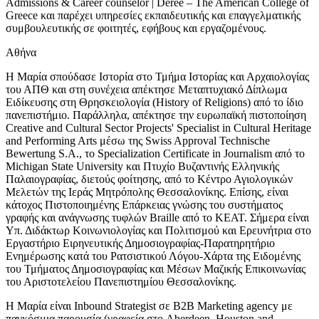
Admissions & Career counselor | Deree – The American College of
Greece και παρέχει υπηρεσίες εκπαιδευτικής και επαγγελματικής
συμβουλευτικής σε φοιτητές, εφήβους και εργαζομένους.
Αθήνα
Η Μαρία σπούδασε Ιστορία στο Τμήμα Ιστορίας και Αρχαιολογίας
του ΑΠΘ και στη συνέχεια απέκτησε Μεταπτυχιακό Δίπλωμα
Ειδίκευσης στη Θρησκειολογία (History of Religions) από το
ίδιο
πανεπιστήμιο. Παράλληλα, απέκτησε την
ε
υρωπαϊκή
πιστοποίηση
Creative and Cultural Sector Projects' Specialist in Cultural Heritage
and Performing Arts μέσω της Swiss Approval Technische
Bewertung S.A., το Specialization Certificate in Journalism από το
Michigan State University και Πτυχίο Βυζαντινής Ελληνικής
Παλαιογραφίας, διετούς φοίτησης, από το Κέντρο Αγιολογικών
Μελετών της Ιεράς Μητρόπολης Θεσσαλονίκης. Επίσης, είναι
κάτοχος Πιστοποιημένης Επάρκειας γνώσης του συστήματος
γραφής και ανάγνωσης τυφλών Braille από το ΚΕΑΤ.
Σήμερα είναι
Υπ. Διδάκτωρ Κοινωνιολογίας και Πολιτισμού και Ερευνήτρια στο
Εργαστήριο Ειρηνευτικής Δημοσιογραφίας-Παρατηρητήριο
Ενημέρωσης κατά του Ρατσιστικού Λόγου-Χάρτα της Ειδομένης
του Τμήματος Δημοσιογραφίας και Μέσων Μαζικής Επικοινωνίας
του Αριστοτελείου Πανεπιστημίου Θεσσαλονίκης.
Η Μαρία είναι Inbound Strategist σε B2B Marketing agency με
παγκόσμια παρουσία (γραφεία στο Aberdeen, Houston and