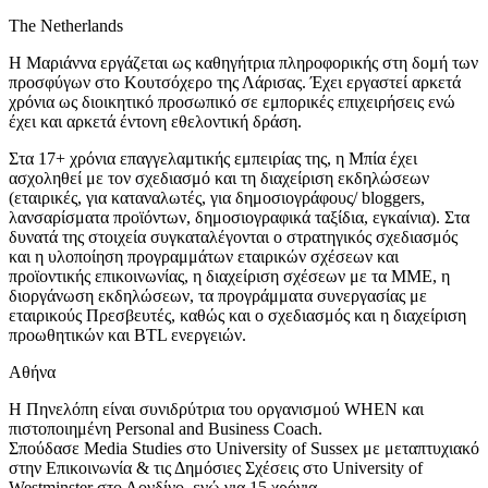
The Netherlands
H Μαριάννα εργάζεται ως καθηγήτρια πληροφορικής στη δομή των
προσφύγων στο Κουτσόχερο της Λάρισας. Έχει εργαστεί αρκετά
χρόνια ως διοικητικό προσωπικό σε εμπορικές επιχειρήσεις ενώ
έχει και αρκετά έντονη εθελοντική δράση.
Στα 17+ χρόνια επαγγελαμτικής εμπειρίας της, η Μπία έχει
ασχοληθεί με τον σχεδιασμό και τη διαχείριση εκδηλώσεων
(εταιρικές, για καταναλωτές, για δημοσιογράφους/ bloggers,
λανσαρίσματα προϊόντων, δημοσιογραφικά ταξίδια, εγκαίνια). Στα
δυνατά της στοιχεία συγκαταλέγονται ο στρατηγικός σχεδιασμός
και η υλοποίηση προγραμμάτων εταιρικών σχέσεων και
προϊοντικής επικοινωνίας, η διαχείριση σχέσεων με τα ΜΜΕ, η
διοργάνωση εκδηλώσεων, τα προγράμματα συνεργασίας με
εταιρικούς Πρεσβευτές, καθώς και ο σχεδιασμός και η διαχείριση
προωθητικών και BTL ενεργειών.
Αθήνα
H Πηνελόπη είναι συνιδρύτρια του οργανισμού WHEN και
πιστοποιημένη Personal and Business Coach.
Σπούδασε Media Studies στο University of Sussex με μεταπτυχιακό
στην Επικοινωνία & τις Δημόσιες Σχέσεις στο University of
Westminster στο Λονδίνο, ενώ για 15 χρόνια