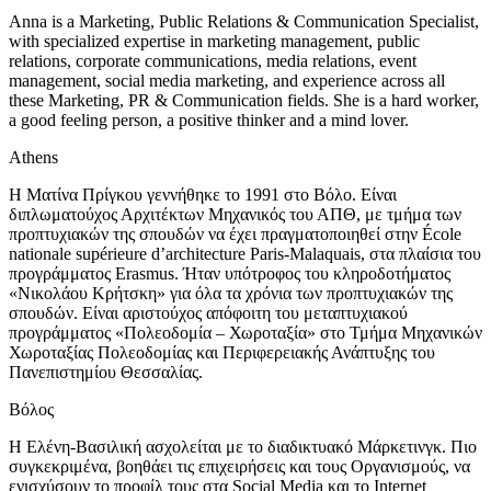
Anna is a Marketing, Public Relations & Communication Specialist,
with specialized expertise in marketing management, public
relations, corporate communications, media relations, event
management, social media marketing, and experience across all
these Marketing, PR & Communication fields. She is a hard worker,
a good feeling person, a positive thinker and a mind lover.
Athens
Η Ματίνα Πρίγκου γεννήθηκε το 1991 στο Βόλο. Είναι
διπλωματούχος Αρχιτέκτων Μηχανικός του ΑΠΘ, με τμήμα των
προπτυχιακών της σπουδών να έχει πραγματοποιηθεί στην École
nationale supérieure d’architecture Paris-Malaquais, στα πλαίσια του
προγράμματος Erasmus. Ήταν υπότροφος του κληροδοτήματος
«Νικολάου Κρήτσκη» για όλα τα χρόνια των προπτυχιακών της
σπουδών. Είναι αριστούχος απόφοιτη του μεταπτυχιακού
προγράμματος «Πολεοδομία – Χωροταξία» στο Τμήμα Μηχανικών
Χωροταξίας Πολεοδομίας και Περιφερειακής Ανάπτυξης του
Πανεπιστημίου Θεσσαλίας.
Βόλος
Η Ελένη-Βασιλική ασχολείται με το διαδικτυακό Μάρκετινγκ. Πιο
συγκεκριμένα, βοηθάει τις επιχειρήσεις και τους Οργανισμούς, να
ενισχύσουν το προφίλ τους στα Social Media και το Internet