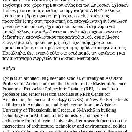
εργάστηκε στο χώρο της Επικοινωνίας και των Δημοσίων Σχέσεων.
Πλέον, μέσα από τις δράσεις του οργανισμού WHEN αλλά και
μέσα από τη δραστηριοποίησή της ως coach, εστιάζει τις
προσπάθειές της στην προσωπική και επαγγελματική ενδυνάμωση
γυναικών και εφήβων, σχεδιάζει και υλοποιεί σεμινάρια για,
μεταξύ άλλων, την καλλιέργεια και ανάπτυξη ψυχο-κοινωνικών
δεξιοτήτων, επαγγελματικού προσανατολισμού, συμφιλίωσης
επαγγελματικής-προσωπικής ζωής, διαχείρισης χρόνου και
προτεραιοτήτων, υποστηρίζοντας άτομα, ομάδες και οργανισμους.
Παράλληλα, έχει ενεργό ρόλο στο σχεδιασμό, την οργάνωση και
τον συντονισμό ενεργειών του δικτύου Mentorkids.
Αθήνα
Lydia is an architect, engineer and scholar, currently an Assistant
Professor of Architecture and the Director of the Master of Science
Program at Rensselaer Polytechnic Institute (RPI), as well as a
professor and senior research associate at RPI’s Center for
Architecture, Science and Ecology (CASE) in New York.She holds
a Diploma in Architecture and Engineering from the Aristotle
University of Thessaloniki in Greece, a SMArchS in building
technology from MIT and a PhD in history and theory of
architecture from Princeton University. Her research focuses on the
intersections of architecture, technology and environmental politics
and more particularly on recycling material experiments, theories of