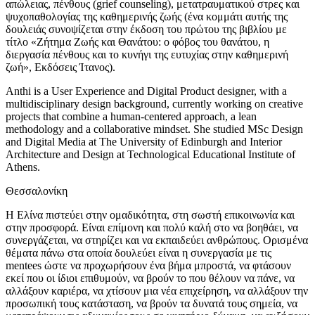
απώλειας, πένθους (grief counseling), μετατραυματικού στρες και
ψυχοπαθολογίας της καθημερινής ζωής (ένα κομμάτι αυτής της
δουλειάς συνοψίζεται στην έκδοση του πρώτου της βιβλίου με
τίτλο «Ζήτημα Ζωής και Θανάτου: ο φόβος του θανάτου, η
διεργασία πένθους και το κυνήγι της ευτυχίας στην καθημερινή
ζωή», Εκδόσεις Ίτανος).
Anthi is a User Experience and Digital Product designer, with a
multidisciplinary design background, currently working on creative
projects that combine a human-centered approach, a lean
methodology and a collaborative mindset. She studied MSc Design
and Digital Media at The University of Edinburgh and Interior
Architecture and Design at Technological Educational Institute of
Athens.
Θεσσαλονίκη
Η Ελίνα πιστεύει στην ομαδικότητα, στη σωστή επικοινωνία και
στην προσφορά. Είναι επίμονη και πολύ καλή στο να βοηθάει, να
συνεργάζεται, να στηρίζει και να εκπαιδεύει ανθρώπους. Ορισμένα
θέματα πάνω στα οποία δουλεύει είναι η συνεργασία με τις
mentees ώστε να προχωρήσουν ένα βήμα μπροστά, να φτάσουν
εκεί που οι ίδιοι επιθυμούν, να βρούν το που θέλουν να πάνε, να
αλλάξουν καριέρα, να χτίσουν μια νέα επιχείρηση, να αλλάξουν την
προσωπική τους κατάσταση, να βρούν τα δυνατά τους σημεία, να