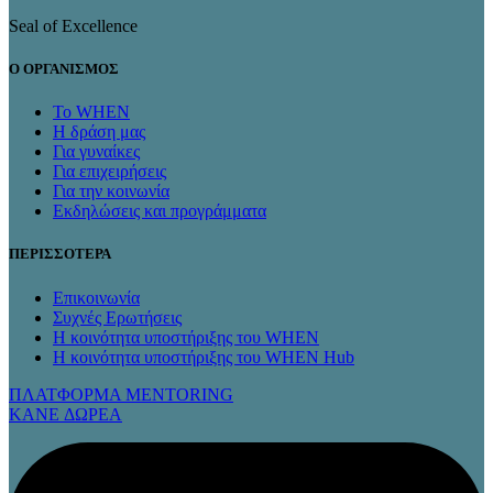
Seal of Excellence
Ο ΟΡΓΑΝΙΣΜΟΣ
Το WHEN
Η δράση μας
Για γυναίκες
Για επιχειρήσεις
Για την κοινωνία
Εκδηλώσεις και προγράμματα
ΠΕΡΙΣΣΟΤΕΡΑ
Επικοινωνία
Συχνές Ερωτήσεις
Η κοινότητα υποστήριξης του WHEN
Η κοινότητα υποστήριξης του WHEN Hub
ΠΛΑΤΦΟΡΜΑ MENTORING
KANE ΔΩΡΕΑ