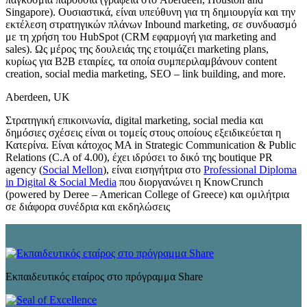
Singapore). Ουσιαστικά, είναι υπεύθυνη για τη δημιουργία και την
εκτέλεση στρατηγικών πλάνων Inbound marketing, σε συνδυασμό
με τη χρήση του HubSpot (CRM εφαρμογή για marketing and
sales). Ως μέρος της δουλειάς της ετοιμάζει marketing plans,
κυρίως για B2B εταιρίες, τα οποία συμπεριλαμβάνουν content
creation, social media marketing, SEO – link building, and more.
Aberdeen, UK
Στρατηγική επικοινωνία, digital marketing, social media και
δημόσιες σχέσεις είναι οι τομείς στους οποίους εξειδικεύεται η
Κατερίνα. Είναι κάτοχος MA in Strategic Communication & Public
Relations (C.A of 4.00), έχει ιδρύσει το δικό της boutique PR
agency (
Social Mellon
), είναι εισηγήτρια στο
Professional Diploma
in Digital & Social Media
που διοργανώνει η KnowCrunch
(powered by Deree – American College of Greece) και ομιλήτρια
σε διάφορα συνέδρια και εκδηλώσεις
Εκπαιδευτικός εταίρος στο πρόγραμμα Share