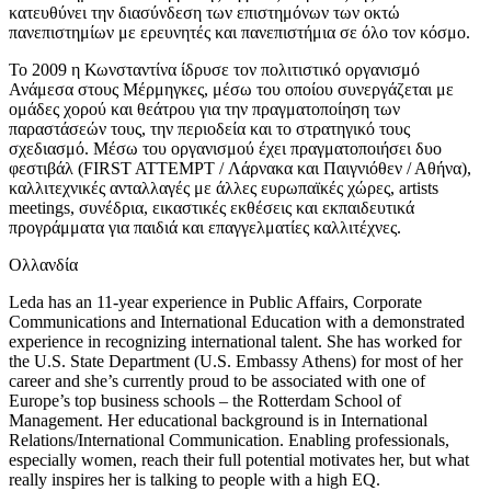
κατευθύνει την διασύνδεση των επιστημόνων των οκτώ
πανεπιστημίων με ερευνητές και πανεπιστήμια σε όλο τον κόσμο.
Το 2009 η Κωνσταντίνα ίδρυσε τον πολιτιστικό οργανισμό
Ανάμεσα στους Μέρμηγκες, μέσω του οποίου συνεργάζεται με
ομάδες χορού και θεάτρου για την πραγματοποίηση των
παραστάσεών τους, την περιοδεία και το στρατηγικό τους
σχεδιασμό. Μέσω του οργανισμού έχει πραγματοποιήσει δυο
φεστιβάλ (FIRST ATTEMPT / Λάρνακα και Παιγνιόθεν / Αθήνα),
καλλιτεχνικές ανταλλαγές με άλλες ευρωπαϊκές χώρες, artists
meetings, συνέδρια, εικαστικές εκθέσεις και εκπαιδευτικά
προγράμματα για παιδιά και επαγγελματίες καλλιτέχνες.
Ολλανδία
Leda has an 11-year experience in Public Affairs, Corporate
Communications and International Education with a demonstrated
experience in recognizing international talent. She has worked for
the U.S. State Department (U.S. Embassy Athens) for most of her
career and she’s currently proud to be associated with one of
Europe’s top business schools – the Rotterdam School of
Management. Her educational background is in International
Relations/International Communication. Enabling professionals,
especially women, reach their full potential motivates her, but what
really inspires her is talking to people with a high EQ.