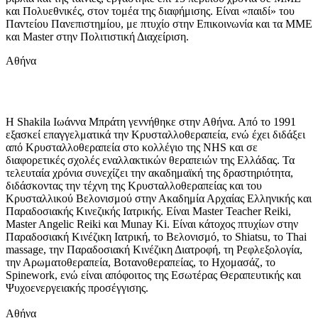
και Πολυεθνικές, στον τομέα της διαφήμισης. Είναι «παιδί» του
Παντείου Πανεπιστημίου, με πτυχίο στην Επικοινωνία και τα ΜΜΕ
και Μaster στην Πολιτιστική Διαχείριση.
Αθήνα
H Shakila Ιωάννα Μπράτη γεννήθηκε στην Αθήνα. Από το 1991
εξασκεί επαγγελματικά την Κρυσταλλοθεραπεία, ενώ έχει διδάξει
από Κρυσταλλοθεραπεία στο κολλέγιο της NHS και σε
διαφορετικές σχολές εναλλακτικών θεραπειών της Ελλάδας. Τα
τελευταία χρόνια συνεχίζει την ακαδημαϊκή της δραστηριότητα,
διδάσκοντας την τέχνη της Κρυσταλλοθεραπείας και του
Κρυσταλλικού Βελονισμού στην Ακαδημία Αρχαίας Ελληνικής και
Παραδοσιακής Κινεζικής Ιατρικής. Είναι Master Teacher Reiki,
Master Angelic Reiki και Munay Ki. Είναι κάτοχος πτυχίων στην
Παραδοσιακή Κινέζικη Ιατρική, το Βελονισμό, το Shiatsu, το Thai
massage, την Παραδοσιακή Κινέζικη Διατροφή, τη Ρεφλεξολογία,
την Αρωματοθεραπεία, Βοτανοθεραπείας, το Ηχομασάζ, το
Spinework, ενώ είναι απόφοιτος της Εσωτέρας Θεραπευτικής και
Ψυχοενεργειακής προσέγγισης.
Αθήνα