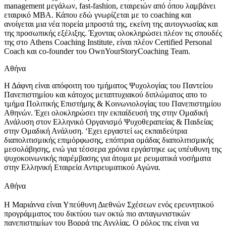
management μεγάλων, fast-fashion, εταιρειών από όπου λαμβάνει
εταιρικό MBA. Κάπου εδώ γνωρίζεται με το coaching και
ανοίγεται μια νέα πορεία μπροστά της, εκείνη της αυτογνωσίας και
της προσωπικής εξέλιξης. Έχοντας ολοκληρώσει πλέον τις σπουδές
της στο Athens Coaching Institute, είναι πλέον Certified Personal
Coach και co-founder του OwnYourStoryCoaching Team.
Αθήνα
Η Δάφνη είναι απόφοιτη του τμήματος Ψυχολογίας του Παντείου
Πανεπιστημίου και κάτοχος μεταπτυχιακού διπλώματος απο το
τμήμα Πολιτικής Επιστήμης & Κοινωνιολογίας του Πανεπιστημίου
Αθηνών. Έχει ολοκληρώσει την εκπαίδευσή της στην Ομαδική
Ανάλυση στον Ελληνικό Οργανισμό Ψυχοθεραπείας & Παιδείας
στην Ομαδική Ανάλυση. ‘Εχει εργαστεί ως εκπαιδεύτρια
διαπολιτισμικής επιμόρφωσης, επόπτρια ομάδας διαπολιτισμικής
μεσολάβησης, ενώ για τέσσερα χρόνια εργάστηκε ως υπέυθυνη της
ψυχοκοινωνικής παρέμβασης για άτομα με ρευματικά νοσήματα
στην Ελληνική Εταιρεία Αντιρευματικού Αγώνα.
Αθήνα
Η Μαριάννα είναι Υπεύθυνη Διεθνών Σχέσεων ενός ερευνητικού
προγράμματος του δικτύου των οκτώ πιο ανταγωνιστικών
πανεπιστημίων του Βορρά της Αγγλίας. Ο ρόλος της είναι να