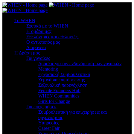
To WHEN
Σχετικά με το WHEN
Η ομάδα μας
Εθελόντριες και εθελοντές
Ο αντίκτυπός μας
Διαφάνεια
Η Δράση μας
Για γυναίκες
Δράσεις για την ενδυνάμωση των γυναικών
Mentoring
Εργασιακή Συμβουλευτική
Σεμινάρια επιμόρφωσης
Σεξουαλική παρενόχληση
Female Founders Hub
WHEN Communities
Girls for Change
Για επιχειρήσεις
Συμβουλευτική για επιχειρήσεις και
οργανισμούς
Υπηρεσίες
Career Fair
Σεξουαλική Παρενόχληση