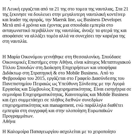
Η Λευκή εργαζεται από τα 21 της στο τομεα της ναυτιλιας. Στα 21
της ξεκινησε να δουλευει στην μεγαλυτερη ναυτιλακή κοντέινερ
και leader της αγοράς, την Maersk line, ως Business Developer.
Mετά από 4 χρόνια και έχοντας μια σπουδαία εμπερία στο
ανταγωνιστικό περιβάλλον της ναυτιλίας, άνοιξε τα φτερά της και
αποφάσισε να αλλάξει τομέα αλλά να συνεχίσει την καριέρα της
στη ναυτιλία.
Η Μαρία Οικονόμου γεννήθηκε στη Θεσσαλονίκη. Σπούδασε
Οικονομικές Επιστήμες στην Αθήνα, είναι κάτοχος Μεταπτυχιακού
Τίτλου Σπουδών στη Διοίκηση Επιχειρήσεων και υποψήφια
Διδάκτωρ στη Στρατηγική & στο Mobile Business. Από το
Φεβρουάριο του 2015, εργάζεται στο Γραφείο Διασύνδεσης του
Πανεπιστημίου Πειραιώς ως Υπεύθυνη Σύνδεσης με την Αγορά
Εργασίας και Σύμβουλος Επιχειρηματικότητας. Είναι εισηγήτρια σε
σεμινάρια Επιχειρηματικότητας, Καινοτομίας και Mobile Business
και έχει συμμετάσχει σε πλήθος διεθνών συνεδρίων
επιχειρηματικότητας και management, ενώ παράλληλα διαθέτει
εμπειρία στη συγγραφή και στην υλοποίηση Ευρωπαϊκών
Προγραμμάτων.
Αθήνα
Η Καλομοίρα Παπαγεωργίου ασχολείται με το χειροποίητο