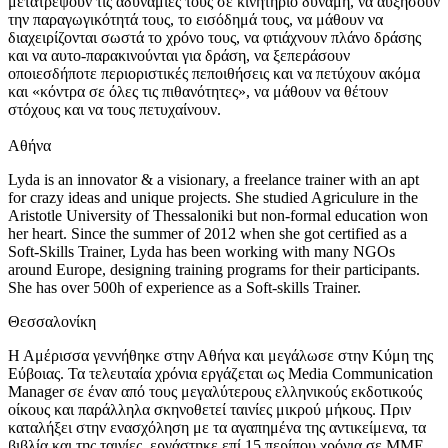
μετατρέψουν τις αδυναμίες τους σε κινητήριο δύναμη, να αυξήσουν
την παραγωγικότητά τους, το εισόδημά τους, να μάθουν να
διαχειρίζονται σωστά το χρόνο τους, να φτιάχνουν πλάνο δράσης
και να αυτο-παρακινούνται για δράση, να ξεπεράσουν
οποιεσδήποτε περιοριστικές πεποιθήσεις και να πετύχουν ακόμα
και «κόντρα σε όλες τις πιθανότητες», να μάθουν να θέτουν
στόχους και να τους πετυχαίνουν.
Αθήνα
Lyda is an innovator & a visionary, a freelance trainer with an apt
for crazy ideas and unique projects. She studied Agriculure in the
Aristotle University of Thessaloniki but non-formal education won
her heart. Since the summer of 2012 when she got certified as a
Soft-Skills Trainer, Lyda has been working with many NGOs
around Europe, designing training programs for their participants.
She has over 500h of experience as a Soft-skills Trainer.
Θεσσαλονίκη
Η Αμέρισσα γεννήθηκε στην Αθήνα και μεγάλωσε στην Κύμη της
Εύβοιας. Τα τελευταία χρόνια εργάζεται ως Media Communication
Manager σε έναν από τους μεγαλύτερους ελληνικούς εκδοτικούς
οίκους και παράλληλα σκηνοθετεί ταινίες μικρού μήκους. Πριν
καταλήξει στην ενασχόληση με τα αγαπημένα της αντικείμενα, τα
βιβλία και της ταινίες, εργάστηκε επί 15 περίπου χρόνια σε ΜΜΕ