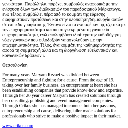
γενικότερα. Παράλληλα, παρέχει συμβουλές αναφορικά με την
ενίσχυση όλων των διαδικασιών του παραδοσιακού Μάρκετινγκ,
ενώ τέλος, συμβάλλει πέρα από το κομμάτι της εύρεσης
διαφημιστικών προτάσεων και στην υλοποίηση/δημιουργία αυτών
σε επίπεδο γραφίστικης. Έντονο είναι το ενδιαφέρον της σχετικά με
την επιχειρηματικότητα και πιο συγκεκριμένα τη γυναικεία
επιχειρηματικότητα, ενώ απολαμβάνει ιδιαίτερα την καθοδήγηση
νέων γυναικών που φιλοδοξούν να ασχοληθούν με την
επιχειρηματικότητα. Τέλος, ένα κομμάτι της καθημερινότητάς της
αφορά τη συμμετοχή αλλά και τη διοργάνωση εθελοντικών και
κοινωνικών δράσεων.ι.
Θεσσαλονίκη
For many years Maryam Rezaei was divided between
Entrepreneurship and fighting for a cause. From the age of 19,
taking over her family business, an entrepreneur at heart she has
been establishing companies that provide know-how and expertise.
Through her 20 year career Maryam has created solutions through
her consulting, publishing and event management companies.
Through Crikos she has managed to connect both her passions,
entrepreneurship and cause, delivering tailor made solutions for
professionals who strive to make a positive impact in their market.
www.crikos.com