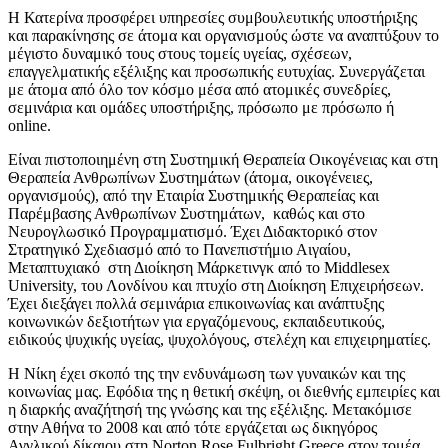
Η Κατερίνα προσφέρει υπηρεσίες συμβουλευτικής υποστήριξης
και παρακίνησης σε άτομα και οργανισμούς ώστε να αναπτύξουν το
μέγιστο δυναμικό τους στους τομείς υγείας, σχέσεων,
επαγγελματικής εξέλιξης και προσωπικής ευτυχίας. Συνεργάζεται
με άτομα από όλο τον κόσμο μέσα από ατομικές συνεδρίες,
σεμινάρια και ομάδες υποστήριξης, πρόσωπο με πρόσωπο ή
online.
Είναι πιστοποιημένη στη Συστημική Θεραπεία Οικογένειας και στη
Θεραπεία Ανθρωπίνων Συστημάτων (άτομα, οικογένειες,
οργανισμούς), από την Εταιρία Συστημικής Θεραπείας και
Παρέμβασης Ανθρωπίνων Συστημάτων, καθώς και στο
Νευρογλωσικό Προγραμματισμό. Έχει Διδακτορικό στον
Στρατηγικό Σχεδιασμό από το Πανεπιστήμιο Αιγαίου,
Μεταπτυχιακό στη Διοίκηση Μάρκετινγκ από το Middlesex
University, του Λονδίνου και πτυχίο στη Διοίκηση Επιχειρήσεων.
Έχει διεξάγει πολλά σεμινάρια επικοινωνίας και ανάπτυξης
κοινωνικών δεξιοτήτων για εργαζόμενους, εκπαιδευτικούς,
ειδικούς ψυχικής υγείας, ψυχολόγους, στελέχη και επιχειρηματίες.
Η Νίκη έχει σκοπό της την ενδυνάμωση των γυναικών και της
κοινωνίας μας. Εφόδια της η θετική σκέψη, οι διεθνής εμπειρίες και
η διαρκής αναζήτησή της γνώσης και της εξέλιξης. Μετακόμισε
στην Αθήνα το 2008 και από τότε εργάζεται ως δικηγόρος
Αγγλικού δίκαιου στη Norton Rose Fulbright Greece στον τομέα