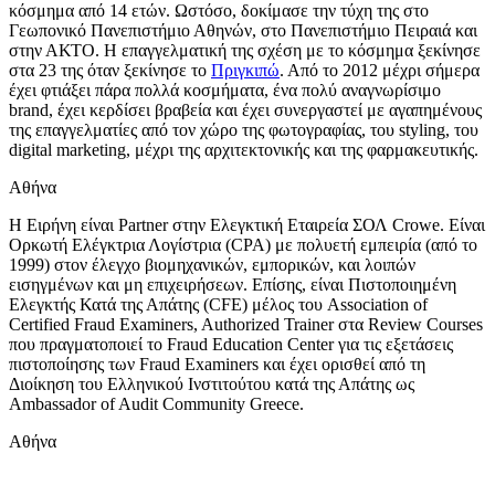
κόσμημα από 14 ετών. Ωστόσο, δοκίμασε την τύχη της στο
Γεωπονικό Πανεπιστήμιο Αθηνών, στο Πανεπιστήμιο Πειραιά και
στην ΑΚΤΟ. Η επαγγελματική της σχέση με το κόσμημα ξεκίνησε
στα 23 της όταν ξεκίνησε το
Πριγκιπώ
. Από το 2012 μέχρι σήμερα
έχει φτιάξει πάρα πολλά κοσμήματα, ένα πολύ αναγνωρίσιμο
brand, έχει κερδίσει βραβεία και έχει συνεργαστεί με αγαπημένους
της επαγγελματίες από τον χώρο της φωτογραφίας, του styling, του
digital marketing, μέχρι της αρχιτεκτονικής και της φαρμακευτικής.
Αθήνα
Η Ειρήνη είναι Partner στην Ελεγκτική Εταιρεία ΣΟΛ Crowe. Είναι
Ορκωτή Ελέγκτρια Λογίστρια (CPA) με πολυετή εμπειρία (από το
1999) στον έλεγχο βιομηχανικών, εμπορικών, και λοιπών
εισηγμένων και μη επιχειρήσεων. Επίσης, είναι Πιστοποιημένη
Ελεγκτής Κατά της Απάτης (CFE) μέλος του Association of
Certified Fraud Examiners, Authorized Trainer στα Review Courses
που πραγματοποιεί το Fraud Education Center για τις εξετάσεις
πιστοποίησης των Fraud Examiners και έχει ορισθεί από τη
Διοίκηση του Ελληνικού Ινστιτούτου κατά της Απάτης ως
Ambassador of Audit Community Greece.
Αθήνα