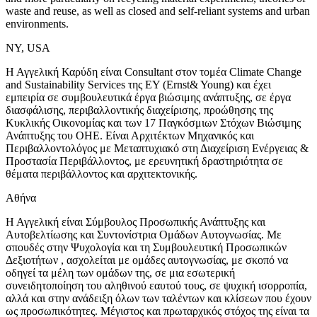
waste and reuse, as well as closed and self-reliant systems and urban
environments.
NY, USA
Η Αγγελική Καρύδη είναι Consultant στον τομέα Climate Change
and Sustainability Services της EY (Ernst& Young) και έχει
εμπειρία σε συμβουλευτικά έργα βιώσιμης ανάπτυξης, σε έργα
διασφάλισης, περιβαλλοντικής διαχείρισης, προώθησης της
Κυκλικής Οικονομίας και των 17 Παγκόσμιων Στόχων Βιώσιμης
Ανάπτυξης του ΟΗΕ. Είναι Αρχιτέκτων Μηχανικός και
Περιβαλλοντολόγος με Μεταπτυχιακό στη Διαχείριση Ενέργειας &
Προστασία Περιβάλλοντος, με ερευνητική δραστηριότητα σε
θέματα περιβάλλοντος και αρχιτεκτονικής.
Αθήνα
Η Αγγελική είναι Σύμβουλος Προσωπικής Ανάπτυξης και
Αυτοβελτίωσης και Συντονίστρια Ομάδων Αυτογνωσίας. Με
σπουδές στην Ψυχολογία και τη Συμβουλευτική Προσωπικών
Δεξιοτήτων , ασχολείται με ομάδες αυτογνωσίας, με σκοπό να
οδηγεί τα μέλη των ομάδων της, σε μια εσωτερική
συνειδητοποίηση του αληθινού εαυτού τους, σε ψυχική ισορροπία,
αλλά και στην ανάδειξη όλων των ταλέντων και κλίσεων που έχουν
ως προσωπικότητες. Μέγιστος και πρωταρχικός στόχος της είναι τα