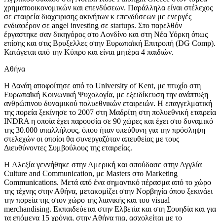
χρηματοοικονομικών και επενδύσεων. Παράλληλα είναι στέλεχος
σε εταιρεία διαχειρισης ακινήτων κ επενδύσεων με ενεργές
ενδιαφέρον σε angel investing σε startups. Στο παρελθόν
έργαστηκε σαν δικηγόρος στο Λονδίνο και στη Νέα Υόρκη όπως
επίσης και στις Βρυξελλες στην Ευρωπαϊκή Επιτροπή (DG Comp).
Κατάγεται από την Κύπρο και είναι μητέρα 4 παιδιών.
Αθήνα
Η Δανάη αποφοίτησε από το University of Kent, με πτυχίο στη
Ευρωπαϊκή Κοινωνική Ψυχολογία, με εξειδίκευση την ανάπτυξη
ανθρώπινου δυναμικού πολυεθνικών εταιρειών. Η επαγγελματική
της πορεία ξεκίνησε το 2007 στη Μαδρίτη στη πολυεθνική εταιρεία
INDRA η οποία έχει παρουσία σε 90 χώρες και έχει στο δυναμικό
της 30.000 υπαλλήλους, όπου ήταν υπεύθυνη για την πρόσληψη
στελεχών οι οποίοι θα συνεργαζόταν απευθείας με τους
Διευθύνοντες Συμβούλους της εταιρείας.
H Αλεξία γεννήθηκε στην Αμερική και σπούδασε στην Αγγλία
Culture and Communication, με Masters στο Marketing
Communications. Μετά από ένα σημαντικό πέρασμα από το χώρο
της τέχνης στην Αθήνα, μετακομίζει στην Νορβηγία όπου ξεκινάει
την πορεία της στον χώρο της λιανικής και του visual
merchandising. Εκπαιδεύεται στην Ελβετία και στη Σουηδία και για
τα επόμενα 15 χρόνια, στην Αθήνα πια, ασχολείται με το