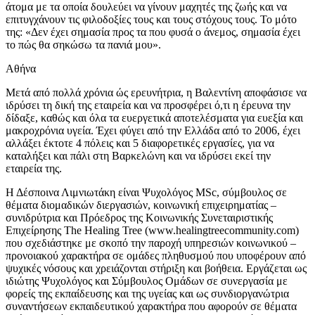
άτομα με τα οποία δουλεύει να γίνουν μαχητές της ζωής και να
επιτυγχάνουν τις φιλοδοξίες τους και τους στόχους τους. Το μότο
της: «Δεν έχει σημασία προς τα που φυσά ο άνεμος, σημασία έχει
το πώς θα σηκώσω τα πανιά μου».
Αθήνα
Μετά από πολλά χρόνια ώς ερευνήτρια, η Βαλεντίνη αποφάσισε να
ιδρύσει τη δική της εταιρεία και να προσφέρει ό,τι η έρευνα την
δίδαξε, καθώς και όλα τα ευεργετικά αποτελέσματα για ευεξία και
μακροχρόνια υγεία. Έχει φύγει από την Ελλάδα από το 2006, έχει
αλλάξει έκτοτε 4 πόλεις και 5 διαφορετικές εργασίες, για να
καταλήξει και πάλι στη Βαρκελώνη και να ιδρύσει εκεί την
εταιρεία της.
Η Δέσποινα Λιμνιωτάκη είναι Ψυχολόγος MSc, σύμβουλος σε
θέματα διομαδικών διεργασιών, κοινωνική επιχειρηματίας –
συνιδρύτρια και Πρόεδρος της Κοινωνικής Συνεταιριστικής
Επιχείρησης Τhe Healing Tree (www.healingtreecommunity.com)
που σχεδιάστηκε με σκοπό την παροχή υπηρεσιών κοινωνικού –
προνοιακού χαρακτήρα σε ομάδες πληθυσμού που υποφέρουν από
ψυχικές νόσους και χρειάζονται στήριξη και βοήθεια. Εργάζεται ως
ιδιώτης Ψυχολόγος και Σύμβουλος Ομάδων σε συνεργασία με
φορείς της εκπαίδευσης και της υγείας και ως συνδιοργανώτρια
συναντήσεων εκπαιδευτικού χαρακτήρα που αφορούν σε θέματα