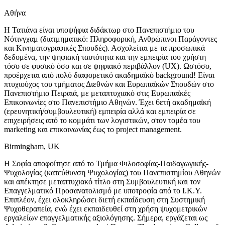
Αθήνα
H Τατιάνα είναι υποψήφια διδάκτωρ στο Πανεπιστήμιο του
Νότινγχαμ (διατμηματικό: Πληροφορική, Ανθρώπινοι Παράγοντες
και Κινηματογραφικές Σπουδές). Ασχολείται με τα προσωπικά
δεδομένα, την ψηφιακή ταυτότητα και την εμπειρία του χρήστη
τόσο σε φυσικό όσο και σε ψηφιακό περιβάλλον (UX). Ωστόσο,
προέρχεται από πολύ διαφορετικό ακαδημαϊκό background! Είναι
πτυχιούχος του τμήματος Διεθνών και Ευρωπαϊκών Σπουδών στο
Πανεπιστήμιο Πειραιά, με μεταπτυχιακό στις Ευρωπαϊκές
Επικοινωνίες στο Πανεπιστήμιο Αθηνών. Έχει 6ετή ακαδημαϊκή
(ερευνητική/συμβουλευτική) εμπειρία αλλά και εμπειρία σε
επιχειρήσεις από το κομμάτι των λογιστικών, στον τομέα του
marketing και επικοινωνίας έως το project management.
Birmingham, UK
Η Σοφία αποφοίτησε από το Τμήμα Φιλοσοφίας-Παιδαγωγικής-
Ψυχολογίας (κατεύθυνση Ψυχολογίας) του Πανεπιστημίου Αθηνών
και απέκτησε μεταπτυχιακό τίτλο στη Συμβουλευτική και τον
Επαγγελματικό Προσανατολισμό με υποτροφία από το Ι.Κ.Υ.
Επιπλέον, έχει ολοκληρώσει διετή εκπαίδευση στη Συστημική
Ψυχοθεραπεία, ενώ έχει εκπαιδευθεί στη χρήση ψυχομετρικών
εργαλείων επαγγελματικής αξιολόγησης. Σήμερα, εργάζεται ως