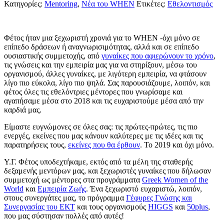
Κατηγορίες:
Mentoring
,
Νέα του WHEN
Ετικέτες:
Εθελοντισμός
Φέτος ήταν μια ξεχωριστή χρονιά για το WHEN -όχι μόνο σε
επίπεδο δράσεων ή αναγνωρισιμότητας, αλλά και σε επίπεδο
ουσιαστικής συμμετοχής, από
γυναίκες που αφιερώνουν το χρόνο
,
τις γνώσεις και την εμπειρία μας για να στηρίξουν, μέσω του
οργανισμού, άλλες γυναίκες, με λιγότερη εμπειρία, να φτάσουν
λίγο πιο εύκολα, λίγο πιο ψηλά. Σας παρουσιάζουμε, λοιπόν, και
φέτος όλες τις εθελόντριες μέντορες που γνωρίσαμε και
αγαπήσαμε μέσα στο 2018 και τις ευχαριστούμε μέσα από την
καρδιά μας.
Είμαστε ευγνώμονες σε όλες σας: τις πρώτες-πρώτες, τις πιο
ενεργές, εκείνες που μας κάνουν καλύτερες με τις ιδέες και τις
παρατηρήσεις τους,
εκείνες που θα έρθουν
. Το 2019 και όχι μόνο.
Υ.Γ. Φέτος υποδεχτήκαμε, εκτός από τα μέλη της σταθερής
δεξαμενής μεντόρων μας, και ξεχωριστές γυναίκες που δήλωσαν
συμμετοχή ως μέντορες στα προγράμματα
Greek Women of the
World
και
Εμπειρία Ζωής
. Ένα ξεχωριστό ευχαριστώ, λοιπόν,
στους συνεργάτες μας, το πρόγραμμα
Γέφυρες Γνώσης και
Συνεργασίας του ΕΚΤ
και τους οργανισμούς
HIGGS
και
50plus
,
που μας σύστησαν πολλές από αυτές!