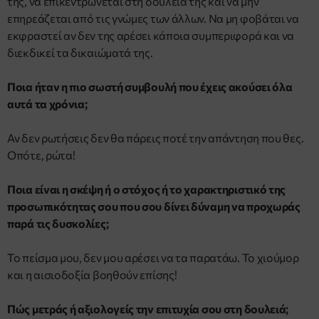
της, να επικεντρώνεται στη δουλειά της και να μην
επηρεάζεται από τις γνώμες των άλλων. Να μη φοβάται να
εκφραστεί αν δεν της αρέσει κάποια συμπεριφορά και να
διεκδικεί τα δικαιώματά της.
Ποια ήταν η πιο σωστή συμβουλή που έχεις ακούσει όλα
αυτά τα χρόνια;
Αν δεν ρωτήσεις δεν θα πάρεις ποτέ την απάντηση που θες.
Οπότε, ρώτα!
Ποια είναι η σκέψη ή ο στόχος ή το χαρακτηριστικό της
προσωπικότητας σου που σου δίνει δύναμη να προχωράς
παρά τις δυσκολίες;
Το πείσμα μου, δεν μου αρέσει να τα παρατάω. Το χιούμορ
και η αισιοδοξία βοηθούν επίσης!
Πώς μετράς ή αξιολογείς την επιτυχία σου στη δουλειά;