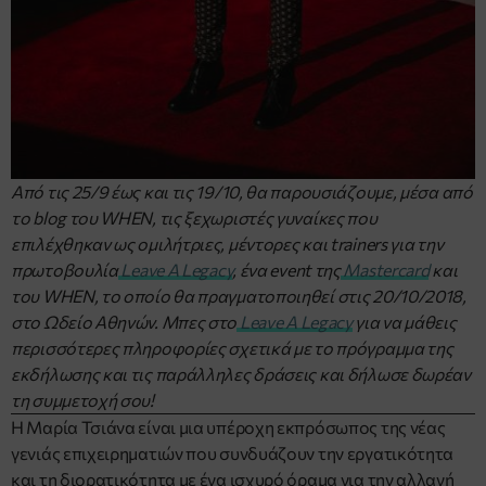
Από τις 25/9 έως και τις 19/10, θα παρουσιάζουμε, μέσα από
το blog του WHEN, τις ξεχωριστές γυναίκες που
επιλέχθηκαν ως ομιλήτριες, μέντορες και trainers για την
πρωτοβουλία
Leave A Legacy
, ένα event της
Mastercard
και
του WHEN, το οποίο θα πραγματοποιηθεί στις 20/10/2018,
στο Ωδείο Αθηνών. Μπες στο
Leave A Legacy
για να μάθεις
περισσότερες πληροφορίες σχετικά με το πρόγραμμα της
εκδήλωσης και τις παράλληλες δράσεις και δήλωσε δωρέαν
τη συμμετοχή σου!
Η Μαρία Τσιάνα είναι μια υπέροχη εκπρόσωπος της νέας
γενιάς επιχειρηματιών που συνδυάζουν την εργατικότητα
και τη διορατικότητα με ένα ισχυρό όραμα για την αλλαγή