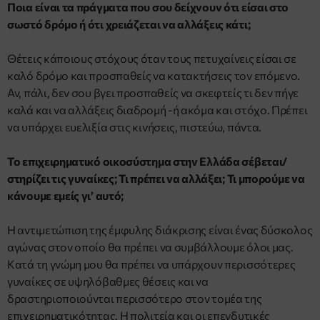
Ποια είναι τα πράγματα που σου δείχνουν ότι είσαι στο
σωστό δρόμο ή ότι χρειάζεται να αλλάξεις κάτι;
Θέτεις κάποιους στόχους όταν τους πετυχαίνεις είσαι σε
καλό δρόμο και προσπαθείς να κατακτήσεις τον επόμενο.
Αν, πάλι, δεν σου βγει προσπαθείς να σκεφτείς τι δεν πήγε
καλά και να αλλάξεις διαδρομή -ή ακόμα και στόχο. Πρέπει
να υπάρχει ευελιξία στις κινήσεις, πιστεύω, πάντα.
Το επιχειρηματικό οικοσύστημα στην Ελλάδα σέβεται/
στηρίζει τις γυναίκες; Τι πρέπει να αλλάξει; Τι μπορούμε να
κάνουμε εμείς γι’ αυτό;
Η αντιμετώπιση της έμφυλης διάκρισης είναι ένας δύσκολος
αγώνας στον οποίο θα πρέπει να συμβάλλουμε όλοι μας.
Kατά τη γνώμη μου θα πρέπει να υπάρχουν περισσότερες
γυναίκες σε υψηλόβαθμες θέσεις και να
δραστηριοποιούνται περισσότερο στον τομέα της
επιχειρηματικότητας. Η πολιτεία και οι επενδυτικές