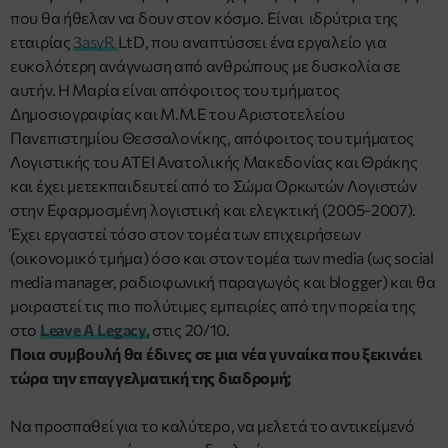
που θα ήθελαν να δουν στον κόσμο. Είναι ιδρύτρια της
εταιρίας
3asyR
LtD, που αναπτύσσει ένα εργαλείο για
ευκολότερη ανάγνωση από ανθρώπους με δυσκολία σε
αυτήν. Η Μαρία είναι απόφοιτος του τμήματος
Δημοσιογραφίας και Μ.Μ.Ε του Αριστοτελείου
Πανεπιστημίου Θεσσαλονίκης, απόφοιτος του τμήματος
Λογιστικής του ΑΤΕΙ Ανατολικής Μακεδονίας και Θράκης
και έχει μετεκπαιδευτεί από το Σώμα Ορκωτών Λογιστών
στην Εφαρμοσμένη λογιστική και ελεγκτική (2005-2007).
Έχει εργαστεί τόσο στον τομέα των επιχειρήσεων
(οικονομικό τμήμα) όσο και στον τομέα των media (ως social
media manager, ραδιοφωνική παραγωγός και blogger) και θα
μοιραστεί τις πιο πολύτιμες εμπειρίες από την πορεία της
στο
Leave A Legacy,
στις 20/10.
Ποια συμβουλή θα έδινες σε μια νέα γυναίκα που ξεκινάει
τώρα την επαγγελματική της διαδρομή;
Nα προσπαθεί για το καλύτερο, να μελετά το αντικείμενό