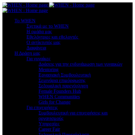
To WHEN
Σχετικά με το WHEN
Η ομάδα μας
Εθελόντριες και εθελοντές
Ο αντίκτυπός μας
Διαφάνεια
Η Δράση μας
Για γυναίκες
Δράσεις για την ενδυνάμωση των γυναικών
Mentoring
Εργασιακή Συμβουλευτική
Σεμινάρια επιμόρφωσης
Σεξουαλική παρενόχληση
Female Founders Hub
WHEN Communities
Girls for Change
Για επιχειρήσεις
Συμβουλευτική για επιχειρήσεις και
οργανισμούς
Υπηρεσίες
Career Fair
Σεξουαλική Παρενόχληση