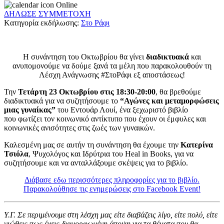
Online
ΔΗΛΩΣΕ ΣΥΜΜΕΤΟΧΗ
Kατηγορία εκδήλωσης:
Στο Ράφι
Η συνάντηση του Οκτωβρίου θα γίνει
διαδικτυακά
και
ανυπομονούμε να δούμε ξανά τα μέλη που παρακολουθούν τη
Λέσχη Ανάγνωσης #ΣτοΡάφι εξ αποστάσεως!
Την
Τετάρτη 23 Οκτωβρίου στις 18:30-20:00
, θα βρεθούμε
διαδικτυακά για να συζητήσουμε το
“Αγώνες και μεταμορφώσεις
μιας γυναίκας”
του Εντουάρ Λουί, ένα ξεχωριστό βιβλίο
που φωτίζει τον κοινωνικό αντίκτυπο που έχουν οι έμφυλες και
κοινωνικές ανισότητες στις ζωές των γυναικών.
Καλεσμένη μας σε αυτήν τη συνάντηση θα έχουμε την
Κατερίνα
Τσιόλα
, Ψυχολόγος και Ιδρύτρια του Heal in Books, για να
συζητήσουμε και να ανταλλάξουμε σκέψεις για το βιβλίο.
Διάβασε εδω περισσότερες πληροφορίες για το βιβλίο.
Παρακολούθησε τις ενημερώσεις στο Facebook Event!
Υ.Γ. Σε περιμένουμε στη λέσχη μας είτε διαβάζεις λίγο, είτε πολύ, είτε
νιώθεις πως έχεις διαμορφωμένη άποψη για τα θέματα που θα