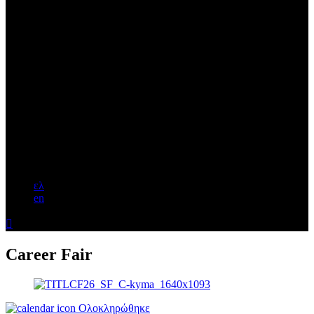
ελ
en

Career Fair
Ολοκληρώθηκε