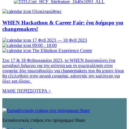
Ολοκληρώθηκε
WHEN Hackathon & Career Fair: ένα διήμερο για
changemakers!
17 Φεβ 2023 — 18 Φεβ 2023
09:00 - 18:00
The Ellinikon Experience Centre
Στις 17 & 18 Φεβρουαρίου 2023, το WHEN διοργανώνει ένα
μοναδικό διήμερο για την ισότητα και τη συμπερίληψη στην
εργασία: δύο πρωτοβουλίες για changemakers που θα μπουν ή/και
θα εξελιχθούν στην αγορά εργασίας, κάνοντάς την καλύτερη για
όλες και όλους.
ΜΑΘΕ ΠΕΡΙΣΣΟΤΕΡΑ >
Εκπαιδευτικός εταίρος στο πρόγραμμα Share