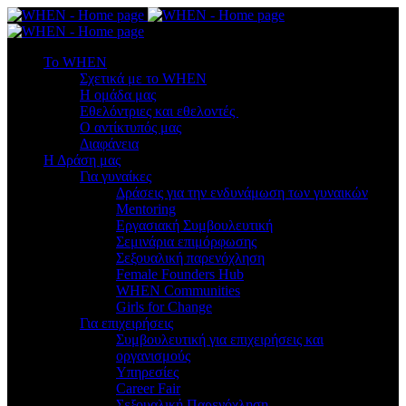
To WHEN
Σχετικά με το WHEN
Η ομάδα μας
Εθελόντριες και εθελοντές
Ο αντίκτυπός μας
Διαφάνεια
Η Δράση μας
Για γυναίκες
Δράσεις για την ενδυνάμωση των γυναικών
Mentoring
Εργασιακή Συμβουλευτική
Σεμινάρια επιμόρφωσης
Σεξουαλική παρενόχληση
Female Founders Hub
WHEN Communities
Girls for Change
Για επιχειρήσεις
Συμβουλευτική για επιχειρήσεις και
οργανισμούς
Υπηρεσίες
Career Fair
Σεξουαλική Παρενόχληση