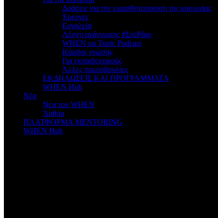
Δράσεις για την ευαισθητοποίηση της κοινωνίας
Έρευνες
Εργαλεία
Λέσχη ανάγνωσης #ΣτοΡάφι
WHEN on Topic Podcast
Κόμβος γνώσης
Για εκπαιδευτικούς
Άλλες πρωτοβουλίες
ΕΚΔΗΛΩΣΕΙΣ ΚΑΙ ΠΡΟΓΡΑΜΜΑΤΑ
WHEN Hub
Νέα
Νέα του WHEN
Άρθρα
ΠΛΑΤΦΟΡΜΑ MENTORING
WHEN Hub