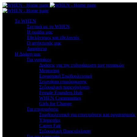
To WHEN
Σχετικά με το WHEN
Η ομάδα μας
Εθελόντριες και εθελοντές
Ο αντίκτυπός μας
Διαφάνεια
Η Δράση μας
Για γυναίκες
Δράσεις για την ενδυνάμωση των γυναικών
Mentoring
Εργασιακή Συμβουλευτική
Σεμινάρια επιμόρφωσης
Σεξουαλική παρενόχληση
Female Founders Hub
WHEN Communities
Girls for Change
Για επιχειρήσεις
Συμβουλευτική για επιχειρήσεις και οργανισμούς
Υπηρεσίες
Career Fair
Σεξουαλική Παρενόχληση
Για την κοινωνία