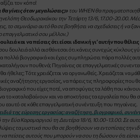
 αξίζει τον κόπο!
ι θα γίνεις όταν μεγαλώσεις;»
του WHEN θα πραγματοποιηθε
νελόπη Θεοδωρακάκου την Τετάρτη 13/6, 17.00-20.00. Μέσ
ις, το σεμινάριο αυτό θα σε βοηθήσει να σχεδιάσεις ή να ξα
ο επαγγελματικό σου μέλλον.)
δουλειά και να πείσεις ότι είσαι ιδανική γι’ αυτήν που θέλεις
σου δουλειά αλλά αισθάνεσαι ότι κάνεις συνεχώς κύκλους γ
ρα πολλά βιογραφικά και έχεις συμπληρώσει πάρα πολλές αιτή
καταλήγουν πουθενά; Πηγαίνεις σε επαγγελματικές συνεντεύ
α ήθελες; Τότε χρειάζεται να οργανωθείς. Χρειάζεται να μάθε
ικές αναζήτησης εργασίας, να πάρεις τις πληροφορίες που 
 βιογραφικό που είχες ποτέ, να αποφύγεις τα λάθη που κάνου
να το καταλαβαίνουν και να αποκτήσεις τα εργαλεία που θα 
σου εαυτό σε κάθε επαγγελματική συνέντευξη που πηγαίνεις.
ειδιά της εύρεσης εργασίας: αναζήτηση, βιογραφικό, συνέν
την Εύα Καραμαργιού τη Δευτέρα 18/6, 10.00-13.00. Σε αυτ
ύψεις τα μυστικά που θα σε βοηθήσουν να εντοπίσεις την ιδ
α να πείσεις αυτούς που μπορούν να σου τη δώσουν ότι είσαι