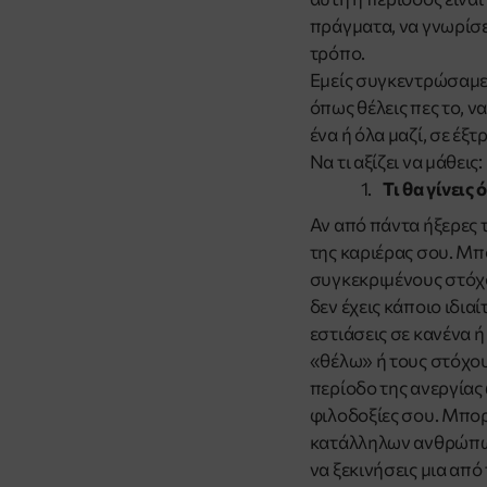
πράγματα, να γνωρίσε
τρόπο.
Εμείς συγκεντρώσαμε 
όπως θέλεις πες το, ν
ένα ή όλα μαζί, σε έξ
Να τι αξίζει να μάθεις:
Τι θα γίνεις
Αν από πάντα ήξερες τι
της καριέρας σου. Μπο
συγκεκριμένους στόχο
δεν έχεις κάποιο ιδια
εστιάσεις σε κανένα ή
«θέλω» ή τους στόχους
περίοδο της ανεργίας 
φιλοδοξίες σου. Μπορ
κατάλληλων ανθρώπων
να ξεκινήσεις μια από