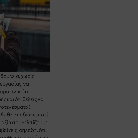
 δουλειά, χωρίς
εργασίας, να
ρο είναι ότι
ς και ότι θέλεις να
αποτελέσματα).
 δε θα αποδώσει ποτέ
ν αξία σου -ελπίζουμε
αίνεις, δηλαδή, ότι
να μάθεις περισσότερα