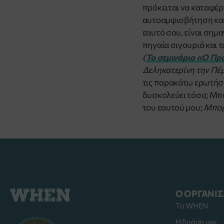
πρόκειται να καταφέρ
αυτοαμφισβήτηση και 
εαυτό σου, είναι σημα
πηγαία σιγουριά και τ
(
Το σεμινάριο «
Ο Πρ
Δεληκατερίνη την Πέμ
τις παρακάτω ερωτήσ
δυσκολεύει τόσο;
Μπο
του εαυτού μου;
Μπορώ
Ο ΟΡΓΑΝΙ
Το WHEN
Η δράση μας