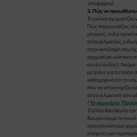
υποψήφια).
3. Πώς να προωθήσει
Τι εικόνα σχηματίζου
Πώς παρουσιάζεις τον 
μπορείς, πολύ πρακτικ
επαγγελματίας, ειδική
στην αντίληψη που έχ
σχηματίσει κάποιος α
συνέντευξης); Ακόμα κ
μετράνε για το πόσο σ
καθημερινά ότι το να 
που να υποστηρίζει κα
επαγγελματικό σου μέ
(
Το σεμινάριο "
Προώθ
Στέλλα Κάσδαγλη την 
διευρύνουμε το κοινό 
προσελκύσουμε χωρίς 
ίντερνετ για να μπορ