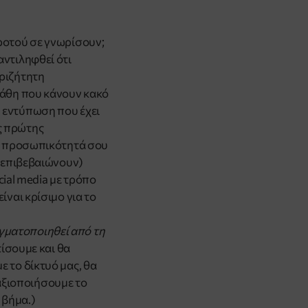
προτού σε γνωρίσουν;
αντιληφθεί ότι
εριζήτητη
 λάθη που κάνουν κακό
ή εντύπωση που έχει
ς πρώτης
ι η προσωπικότητά σου
ί επιβεβαιώνουν)
cial media με τρόπο
ίναι κρίσιμο για το
ματοποιηθεί από τη
ίσουμε και θα
ε το δίκτυό μας, θα
αξιοποιήσουμε το
 βήμα.)