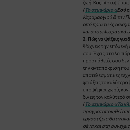
ζωή. Και, πίστεψέ μας,
(
Το σεμινάριο «
Εσύ τ
Καραμαργιού & την Πη
από πρακτικές ασκήσε
και αποτελεσματικά τ
2. Πώς να ψάξεις για 
Ψάχνεις την επόμενή 
σου; Έχεις στείλει πά
προσπάθειές σου δεν 
την ανταπόκριση που θ
αποτελεσματικές τεχν
φτιάξεις το καλύτερο
υποψήφιοι χωρίς καν 
δίνεις τον καλύτερό 
(
Το σεμινάριο
«
Τα κλ
πραγματοποιηθεί από 
εργαστήριο θα ανακαλ
σένα και στη συνέχει