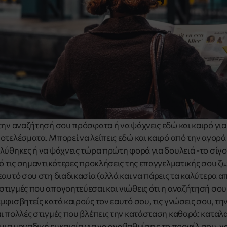
την αναζήτησή σου πρόσφατα ή να ψάχνεις εδώ και καιρό για
οτελέσματα. Μπορεί να λείπεις εδώ και καιρό από την αγορά 
λύθηκες ή να ψάχνεις τώρα πρώτη φορά για δουλειά -το σίγου
ό τις σημαντικότερες προκλήσεις της επαγγελματικής σου ζωή
εαυτό σου στη διαδικασία (αλλά και να πάρεις τα καλύτερα 
τιγμές που απογοητεύεσαι και νιώθεις ότι η αναζήτησή σου
φισβητείς κατά καιρούς τον εαυτό σου, τις γνώσεις σου, τη
ι πολλές στιγμές που βλέπεις την κατάσταση καθαρά: καταλαβ
 μια μοναδική ευκαιρία για να αναβαθμίσεις το προφίλ σου, 