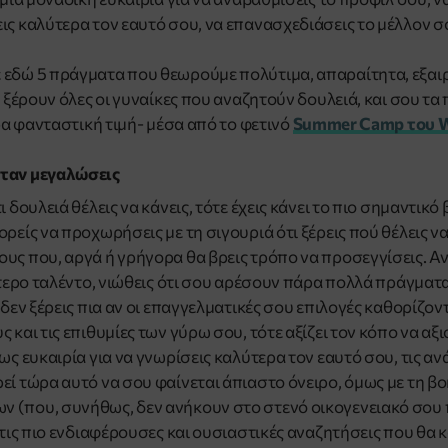
ις καλύτερα τον εαυτό σου, να επανασχεδιάσεις το μέλλον σ
εδώ 5 πράγματα που θεωρούμε πολύτιμα, απαραίτητα, εξαιρ
α ξέρουν όλες οι γυναίκες που αναζητούν δουλειά, και σου τ
τρα φανταστική τιμή- μέσα από το φετινό
Summer Camp του
 όταν μεγαλώσεις
 δουλειά θέλεις να κάνεις, τότε έχεις κάνει το πιο σημαντικό 
ρείς να προχωρήσεις με τη σιγουριά ότι ξέρεις πού θέλεις να
υς που, αργά ή γρήγορα θα βρεις τρόπο να προσεγγίσεις. Αν
ίτερο ταλέντο, νιώθεις ότι σου αρέσουν πάρα πολλά πράγματα
 δεν ξέρεις πια αν οι επαγγελματικές σου επιλογές καθορίζον
 και τις επιθυμίες των γύρω σου, τότε αξίζει τον κόπο να αξ
ως ευκαιρία για να γνωρίσεις καλύτερα τον εαυτό σου, τις ανά
εί τώρα αυτό να σου φαίνεται άπιαστο όνειρο, όμως με τη β
 (που, συνήθως, δεν ανήκουν στο στενό οικογενειακό σου 
 τις πιο ενδιαφέρουσες και ουσιαστικές αναζητήσεις που θα κ