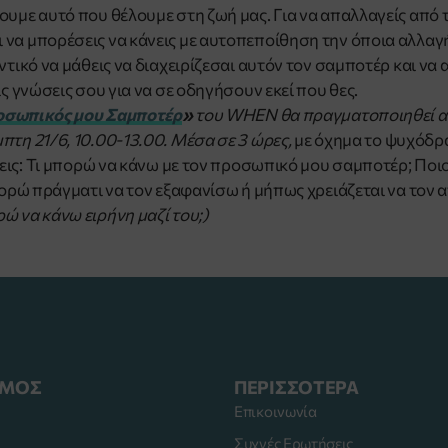
ουμε αυτό που θέλουμε στη ζωή μας. Για να απαλλαγείς από 
να μπορέσεις να κάνεις με αυτοπεποίθηση την όποια αλλαγή 
ντικό να μάθεις να διαχειρίζεσαι αυτόν τον σαμποτέρ και να
ις γνώσεις σου για να σε οδηγήσουν εκεί που θες.
οσωπικός μου Σαμποτέρ
»
του WHEN θα πραγματοποιηθεί απ
πτη 21/6, 10.00-13.00. Μέσα σε 3 ώρες,
με όχημα το ψυχόδρ
εις:
Τι μπορώ να κάνω με τον προσωπικό μου σαμποτέρ;
Ποιο
ρώ πράγματι να τον εξαφανίσω ή μήπως χρειάζεται να τον 
 να κάνω ειρήνη μαζί του;)
ΣΜΟΣ
ΠΕΡΙΣΣΟΤΕΡΑ
Επικοινωνία
Συχνές Ερωτήσεις