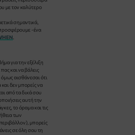
ου με τον καλύτερο
ετικά σημαντικά,
α προσφέρουμε -ένα
 WHEN
.
βήμα για την εξέλιξη
 πας και να βάλεις
 όμως αισθάνεσαι ότι
 και δεν μπορείς να
ται από τα δικά σου
ιοποιήσεις αυτή την
γκες, το όραμα και τις
οήθεια των
περιβάλλον), μπορείς
άνεις σε όλη σου τη