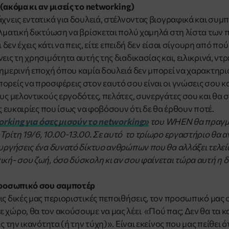
(ακόμα κι αν μισείς το networking)
άχνεις εντατικά για δουλειά, στέλνοντας βιογραφικά και συμ
ελματική δικτύωση να βρίσκεται πολύ χαμηλά στη λίστα των
ι δεν έχεις κάτι να πεις, είτε επειδή δεν είσαι σίγουρη από πού
εις τη χρησιμότητα αυτής της διαδικασίας και, ειλικρινά, ντ
σημερινή εποχή όπου καμία δουλειά δεν μπορεί να χαρακτηρι
ορείς να προσφέρεις στον εαυτό σου είναι οι γνώσεις σου κα
υς μελοντικούς εργοδότες, πελάτες, συνεργάτες σου και θα σ
ις ευκαιρίες που ίσως να φοβόσουν ότι δε θα έρθουν ποτέ.
rking για όσες μισούν το networking»
του WHEN θα πραγμα
Τρίτη 19/6, 10.00-13.00. Σε αυτό το τρίωρο εργαστήριο θα 
ουργήσεις ένα δυνατό δίκτυο ανθρώπων που θα αλλάξει τελε
ική- σου ζωή, όσο δύσκολη κι αν σου φαίνεται τώρα αυτή η δ
 προσωπικό σου σαμποτέρ
ις δικές μας περιοριστικές πεποιθήσεις, τον προσωπικό μας 
 χώρο, θα τον ακούσουμε να μας λέει «Πού πας; Δεν θα τα κα
ς την ικανότητα (ή την τύχη)». Είναι εκείνος που μας πείθει 