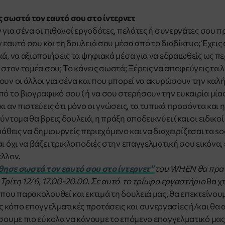
ς σωστά τον εαυτό σου στο ίντερνετ
ν για σένα οι πιθανοί εργοδότες, πελάτες ή συνεργάτες σου 
εαυτό σου και τη δουλειά σου μέσα από το διαδίκτυο; Έχεις 
ά, να αξιοποιήσεις τα ψηφιακά μέσα για να εδραιωθείς ως π
 στον τομέα σου; Το κάνεις σωστά; Ξέρεις να αποφεύγεις τα
ουν οι άλλοι για σένα και που μπορεί να ακυρώσουν την καλ
πό το βιογραφικό σου (ή να σου στερήσουν την ευκαιρία μία
ι αν πιστεύεις ότι μόνο οι γνώσεις, τα τυπικά προσόντα κα
ύντομα θα βρεις δουλειά, η πράξη αποδεικνύει (και οι ειδικο
μάθεις
να δημιουργείς περιεχόμενο και να διαχειρίζεσαι τα so
ι όχι να βάζει τρικλοποδιές στην επαγγελματική σου εικόνα, ε
λλον.
ησε σωστά τον εαυτό σου στο ίντερνετ
"
του WHEN θα πραγ
Τρίτη 12/6, 17.00-20.00. Σε αυτό το τρίωρο εργαστήριο
θα χτ
που παρακολουθεί και εκτιμά τη δουλειά μας, θα επεκτείνουμ
κόπο επαγγελματικές προτάσεις και συνεργασίες ή/και θα 
έσουμε πιο εύκολα να κάνουμε το επόμενο επαγγελματικό μας