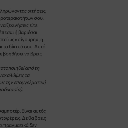
πληρώνοντας αιτήσεις,
 προτεραιοτήτων σου.
 να ξεκινήσεις είτε
ρέπεσαι ή βαριέσαι
στεί ως «σίγουρη», η
ι το δίκτυό σου. Αυτό
ε βοηθήσει να βρεις
τοποιηθεί από τη
ανακαλύψεις τα
ίως την επαγγελματική
ιαδικασία).
σαμποτέρ. Είναι αυτός
ταφέρεις. Δε θα βρεις
ότι πραγματικά δεν