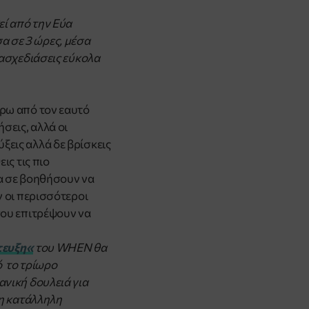
ί από την Εύα
α σε 3 ώρες, μέσα
νασχεδιάσεις εύκολα
ύρω από τον εαυτό
σεις, αλλά οι
ξεις αλλά δε βρίσκεις
ις τις πιο
θα σε βοηθήσουν να
ν οι περισσότεροι
σου επιτρέψουν να
τευξη
«
του WHEN θα
ό το τρίωρο
ανική δουλειά για
 η κατάλληλη