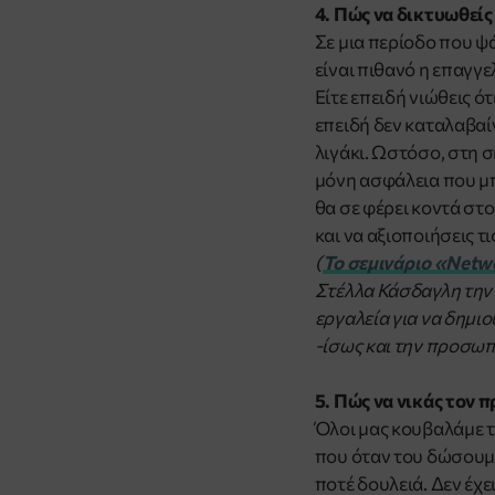
4. Πώς να δικτυωθείς 
Σε μια περίοδο που ψ
είναι πιθανό η επαγγ
Είτε επειδή νιώθεις ότ
επειδή δεν καταλαβαίν
λιγάκι. Ωστόσο, στη 
μόνη ασφάλεια που μπ
θα σε φέρει κοντά στο
και να αξιοποιήσεις τ
(
Το σεμινάριο «
Netwo
Στέλλα Κάσδαγλη την 
εργαλεία για να δημι
-ίσως και την προσωπ
5. Πώς να νικάς τον
Όλοι μας κουβαλάμε τ
που όταν του δώσουμε
ποτέ δουλειά. Δεν έχει