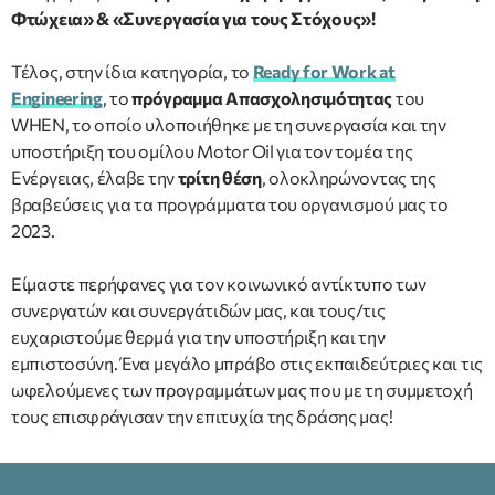
Φτώχεια» & «Συνεργασία για τους Στόχους»!
Τέλος, στην ίδια κατηγορία, το
Ready for Work at
Engineering
, το
πρόγραμμα Απασχολησιμότητας
του
WHEN, το οποίο υλοποιήθηκε με τη συνεργασία και την
υποστήριξη του ομίλου Motor Oil για τον τομέα της
Ενέργειας, έλαβε την
τρίτη θέση
, ολοκληρώνοντας της
βραβεύσεις για τα προγράμματα του οργανισμού μας το
2023.
Είμαστε περήφανες για τον κοινωνικό αντίκτυπο των
συνεργατών και συνεργάτιδών μας, και τους/τις
ευχαριστούμε θερμά για την υποστήριξη και την
εμπιστοσύνη. Ένα μεγάλο μπράβο στις εκπαιδεύτριες και τις
ωφελούμενες των προγραμμάτων μας που με τη συμμετοχή
τους επισφράγισαν την επιτυχία της δράσης μας!