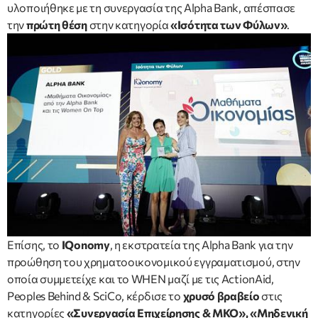
υλοποιήθηκε με τη συνεργασία της Alpha Bank, απέσπασε
την
πρώτη θέση
στην κατηγορία
«Ισότητα των Φύλων»
.
Επίσης, το
IQonomy
, η εκστρατεία της Alpha Bank για την
προώθηση του χρηματοοικονομικού εγγραματισμού, στην
οποία συμμετείχε και το WHEN μαζί με τις ActionAid,
Peoples Behind & SciCo, κέρδισε το
χρυσό βραβείο
στις
κατηγορίες
«Συνεργασία Επιχείρησης & ΜΚΟ», «Μηδενική