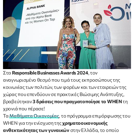
Στα
Responsible Businesses Awards 2024
, τον
αναγνωρισμένο θεσμό που τιμά τους εκπροσώπους της
κοινωνίας των πολιτών, των φορέων και των εταιρειών της
χώρας που επενδύουν σε πρακτικές Βιώσιμης Ανάπτυξης,
βραβεύτηκαν
3 δράσεις που πραγματοποίησε το WHEN
τη
χρονιά που πέρασε!
Τα
Μαθήματα Οικονομίας
, το πρόγραμμα επιμόρφωσης του
WHEN για την ενίσχυση της
χρηματοοικονομικής
ανθεκτικότητας των γυναικών
στην Ελλάδα, το οποίο